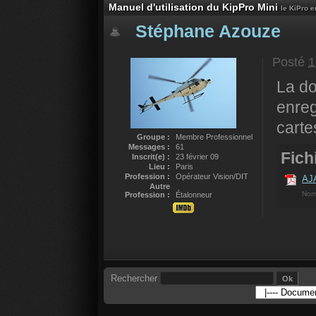
Manuel d'utilisation du KipPro Mini
le KiPro e
Stéphane Azouze
Posté
1
La do
enreg
carte
Groupe :
Membre Professionnel
Messages :
61
Fichi
Inscrit(e) :
23 février 09
Lieu :
Paris
Profession :
Opérateur Vision/DIT
AJA
Autre
Nom
Profession :
Étalonneur
Rechercher