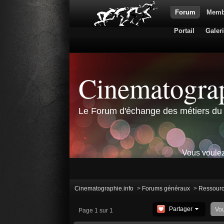
Forum
Memb
Portail
Galer
Cinematograp
Le Forum d'échange des métiers du 
Vous voulez
Cinematographie.info
>
Forums généraux
>
Ressour
Partager
Vo
Page 1 sur 1