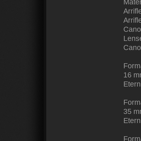
Matéri
Arrif
Arrif
Cano
Lens
Cano
Forma
16 mm
Etern
Forma
35 mm
Eter
Form