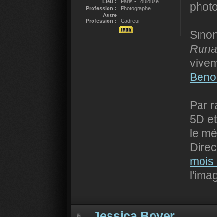
Lieu :
Paris • Toulouse
photo
Profession :
Photographe
Autre
Profession :
Cadreur
Sinon
Runa
vivem
Benoi
Par r
5D et
le mé
Direct
mois
l'ima
Jessica Boyer