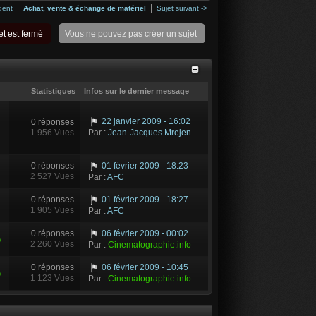
dent
Achat, vente & échange de matériel
Sujet suivant ->
Vous ne pouvez pas créer un sujet
t est fermé
Statistiques
Infos sur le dernier message
22 janvier 2009 - 16:02
0 réponses
1 956 Vues
Par :
Jean-Jacques Mrejen
0 réponses
01 février 2009 - 18:23
2 527 Vues
Par :
AFC
0 réponses
01 février 2009 - 18:27
1 905 Vues
Par :
AFC
0 réponses
06 février 2009 - 00:02
o
2 260 Vues
Par :
Cinematographie.info
0 réponses
06 février 2009 - 10:45
o
1 123 Vues
Par :
Cinematographie.info