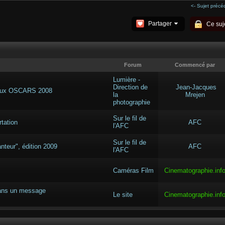
<- Sujet précé
Partager
Ce suje
Forum
Commencé par
Lumière -
Direction de
Jean-Jacques
e aux OSCARS 2008
la
Mrejen
photographie
Sur le fil de
rtation
AFC
l'AFC
Sur le fil de
nteur", édition 2009
AFC
l'AFC
Caméras Film
Cinematographie.inf
 dans un message
Le site
Cinematographie.inf