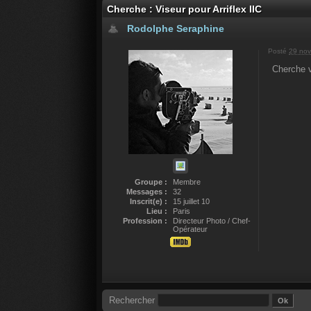
Cherche : Viseur pour Arriflex IIC
Rodolphe Seraphine
Posté
29 nov
Cherche v
Groupe :
Membre
Messages :
32
Inscrit(e) :
15 juillet 10
Lieu :
Paris
Profession :
Directeur Photo / Chef-
Opérateur
Rechercher