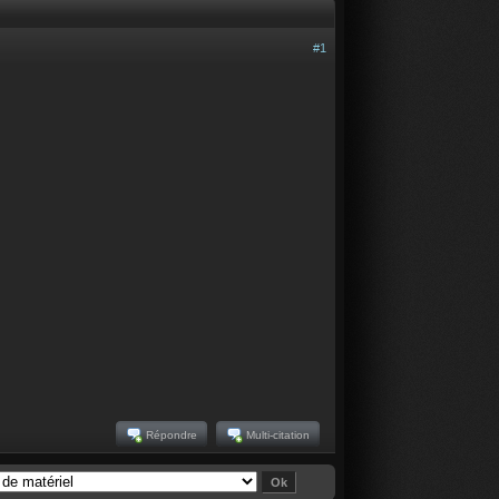
#1
Répondre
Multi-citation