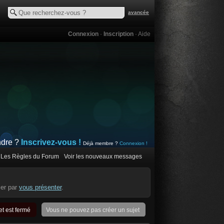
avancée
Connexion
·
Inscription
·
Aide
ndre ?
Inscrivez-vous !
Déjà membre ?
Connexion !
Les Règles du Forum
Voir les nouveaux messages
cer par
vous présenter
.
Vous ne pouvez pas créer un sujet
t est fermé