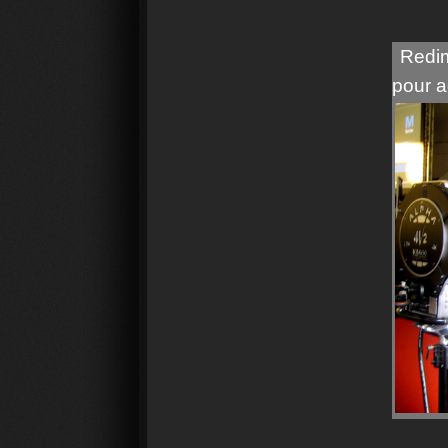
Redim
pour a