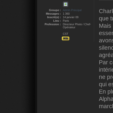
Charl
Groupe :
Admin Principal
Messages :
1 360
que 
Inscrit(e) :
14 janvier 09
Lieu :
Paris
Mais 
Profession :
Directeur Photo / Chef-
Opérateur
essen
CST
avons
silen
agréa
Par c
intér
ne pr
qui e
En pl
Alpha
march