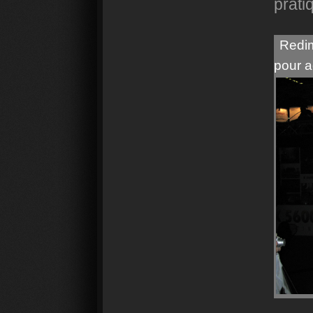
prati
Redim
pour a