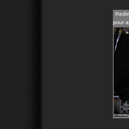
Redim
pour a