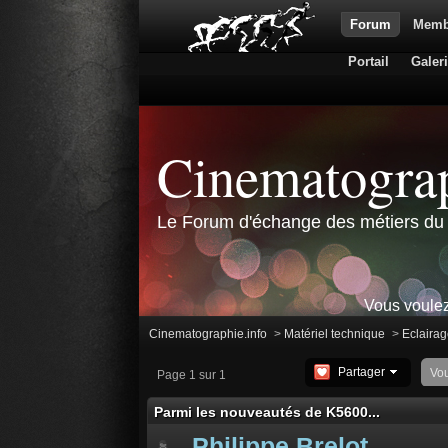
Forum
Memb
Portail
Galer
Cinematograp
Le Forum d'échange des métiers du 
Vous voulez
Cinematographie.info
>
Matériel technique
>
Eclairage
Partager
Vo
Page 1 sur 1
Parmi les nouveautés de K5600...
Philippe Brelot