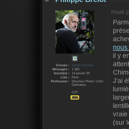
Posté
2
Parm
prése
achev
nous 
il y 
atten
Groupe :
Admin Principal
Messages :
1 360
Chimé
Inscrit(e) :
14 janvier 09
Lieu :
Paris
J'ai 
Profession :
Directeur Photo / Chef-
Opérateur
lumiè
CST
large
lentil
vraie
(sur 