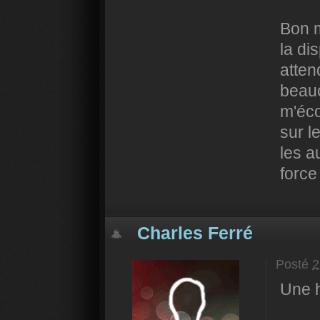
Bon m
la di
atten
beauc
m'éc
sur l
les a
force
Charles Ferré
Posté
2
Une h