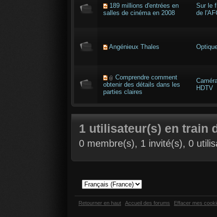
189 millions d'entrées en
Sur le f
salles de cinéma en 2008
de l'AF
Angénieux Thales
Optiqu
Comprendre comment
Camér
obtenir des détails dans les
HDTV
parties claires
1 utilisateur(s) en train 
0 membre(s), 1 invité(s), 0 util
Retourner en haut
Accueil des forums
Effacer mes cook