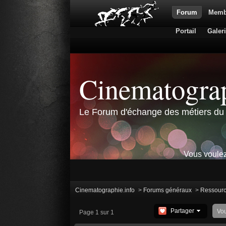
Forum
Memb
Portail
Galer
Cinematograp
Le Forum d'échange des métiers du 
Vous voulez
Cinematographie.info
>
Forums généraux
>
Ressour
Partager
Vo
Page 1 sur 1