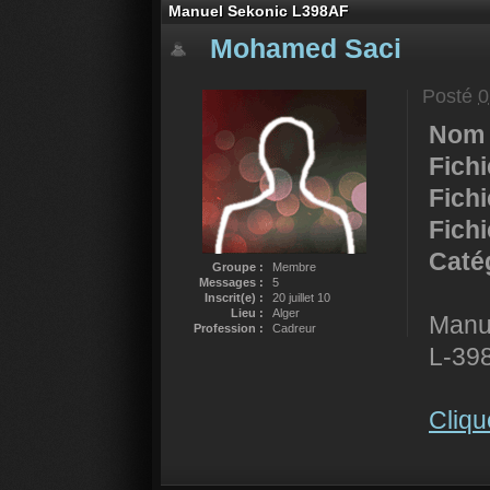
Manuel Sekonic L398AF
Mohamed Saci
Posté
0
Nom 
Fich
Fich
Fichi
Catég
Groupe :
Membre
Messages :
5
Inscrit(e) :
20 juillet 10
Lieu :
Alger
Manue
Profession :
Cadreur
L-39
Cliqu