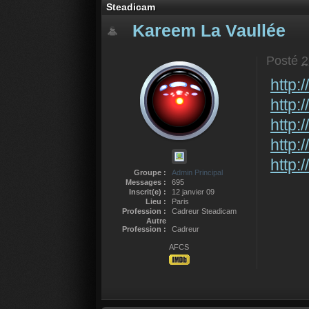
Steadicam
Kareem La Vaullée
Posté
2
http:
http:
http:
http:
http:
Groupe :
Admin Principal
Messages :
695
Inscrit(e) :
12 janvier 09
Lieu :
Paris
Profession :
Cadreur Steadicam
Autre
Profession :
Cadreur
AFCS