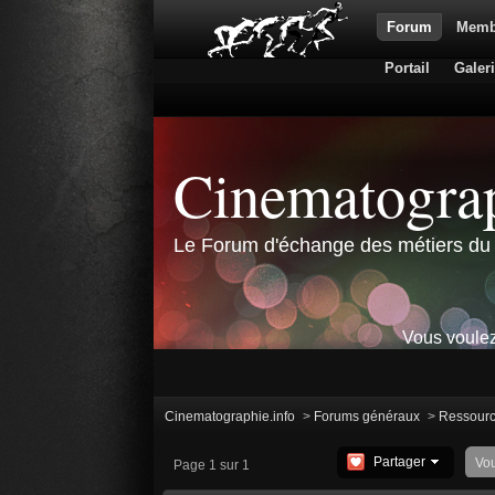
Forum
Memb
Portail
Galer
Cinematograp
Le Forum d'échange des métiers du 
Vous voulez
Cinematographie.info
>
Forums généraux
>
Ressour
Partager
Vo
Page 1 sur 1