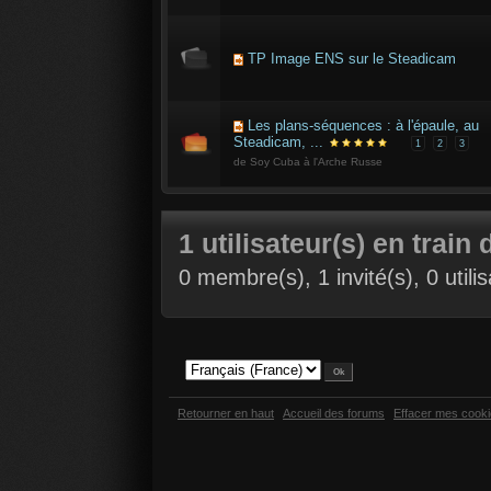
TP Image ENS sur le Steadicam
Les plans-séquences : à l'épaule, au
Steadicam, ...
1
2
3
de Soy Cuba à l'Arche Russe
1 utilisateur(s) en train 
0 membre(s), 1 invité(s), 0 util
Retourner en haut
Accueil des forums
Effacer mes cook