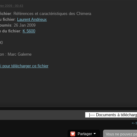
vier 2009 - 00:43
ichier
: Références et caractéristiques des Chimera
 fichier
:
Laurent Andrieux
soumis
: 26 Jan 2009
 du fichier
:
K 5600
00
ion : Marc Galerne
i pour télécharger ce fichier
<- 
Partager
Vous ne pouvez p