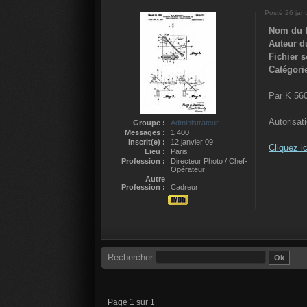
Posté
26 jan
Nom du f
Auteur du
Fichier 
Catégorie
Par K 56
Autorisat
Groupe :
Administrateur
Messages :
1 400
Inscrit(e) :
12 janvier 09
Cliquez ic
Lieu :
Paris
Profession :
Directeur Photo / Chef-
Opérateur
Autre
Profession :
Cadreur
Rechercher
Page 1 sur 1