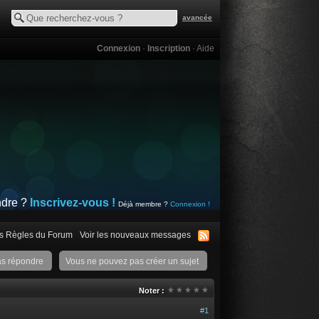
avancée
Connexion
·
Inscription
·
Aide
ndre ?
Inscrivez-vous !
Déjà membre ?
Connexion !
s Règles du Forum
Voir les nouveaux messages
as répondre
Vous ne pouvez pas créer un sujet
Noter :
#1