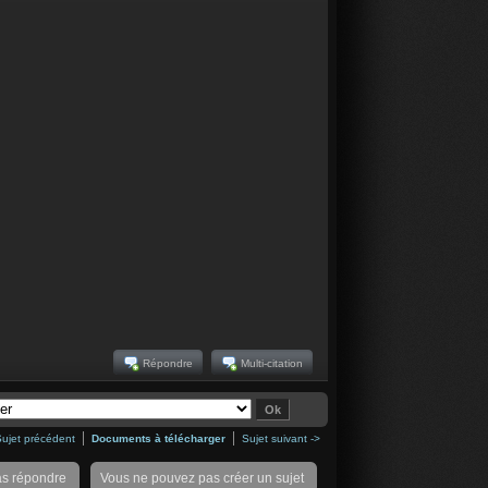
Répondre
Multi-citation
Sujet précédent
Documents à télécharger
Sujet suivant ->
as répondre
Vous ne pouvez pas créer un sujet