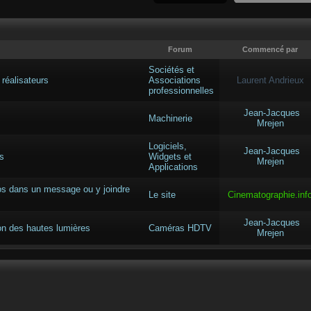
Forum
Commencé par
Sociétés et
 réalisateurs
Associations
Laurent Andrieux
professionnelles
Jean-Jacques
Machinerie
Mrejen
Logiciels,
Jean-Jacques
ts
Widgets et
Mrejen
Applications
tos dans un message ou y joindre
Le site
Cinematographie.inf
Jean-Jacques
on des hautes lumières
Caméras HDTV
Mrejen