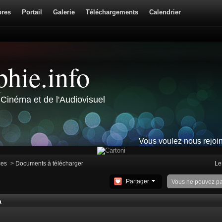
res
Portail
Galerie
Téléchargements
Calendrier
hie.info
Cinéma et de l'Audiovisuel
Vous voulez nous rejoi
ces
>
Documents à télécharger
Le
Partager
Vous ne pouvez p
a