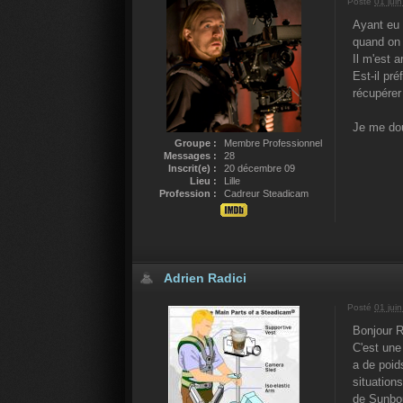
Posté
01 jui
Ayant eu 
quand on 
Il m'est 
Est-il pr
récupérer
Je me dou
Groupe :
Membre Professionnel
Messages :
28
Inscrit(e) :
20 décembre 09
Lieu :
Lille
Profession :
Cadreur Steadicam
Adrien Radici
Posté
01 jui
Bonjour R
C'est une
a de poid
situation
de Sunbo