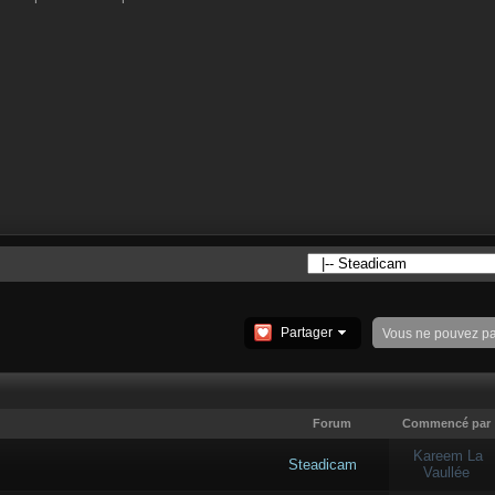
Partager
Vous ne pouvez p
Forum
Commencé par
Kareem La
Steadicam
Vaullée