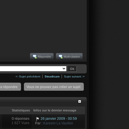
Répondre
Multi-citation
<- Sujet précédent
Steadicam
Sujet suivant ->
as répondre
Vous ne pouvez pas créer un sujet
Statistiques
Infos sur le dernier message
0 réponses
26 janvier 2009 - 00:59
1 627 Vues
Par :
Kareem La Vaullée