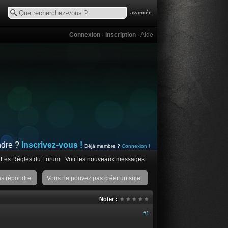
avancée
Connexion
·
Inscription
·
Aide
ndre ?
Inscrivez-vous !
Déjà membre ?
Connexion !
Les Règles du Forum
Voir les nouveaux messages
as répondre
Vous ne pouvez pas créer un sujet
Noter :
#1