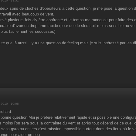
n 2010 - 18:52
deux sons de cloches d'opérateurs à cette question, je me pose la question de
travail avec beaucoup de vent.
arrivé plusieurs fois d'y être confronté et le temps me manquait pour faire des 
éférable d'avoir un drop time rapide (pour que le sled soit moins sensible au ve
 plus facilement les secousses)
te que là aussi il y a une question de feeling mais je suis intéressé par les di
n 2010 - 19:08
ichard.
 bonne question.Moi je préfère relativement rapide et si possible une configura
s moins l'on sera sous la contrainte du vent et après tout dépend de ce que l
s sans gyro ou antlers c'est mission impossible surtout dans des lieux où le ven
unce pour aider un peu