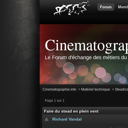
Forum
Memb
Cinematograp
Le Forum d'échange des métiers du 
Cinematographie.info
>
Matériel technique
>
Steadic
Page 1 sur 1
Faire du stead en plein vent
Richard Vandal