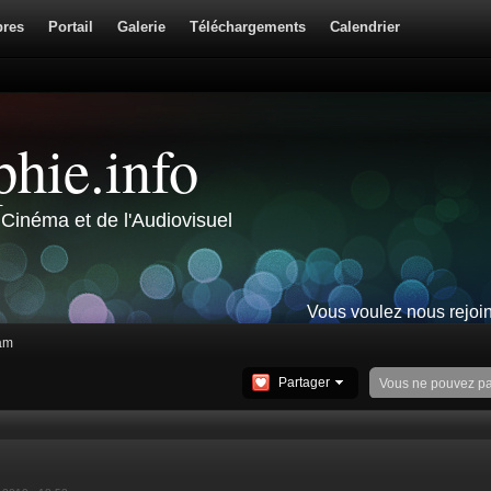
res
Portail
Galerie
Téléchargements
Calendrier
hie.info
Cinéma et de l'Audiovisuel
Vous voulez nous rejoi
am
Partager
Vous ne pouvez p