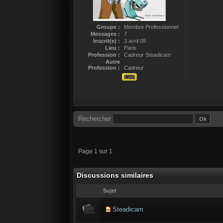
Groupe :
Membre Professionnel
Messages :
7
Inscrit(e) :
3 avril 09
Lieu :
Paris
Profession :
Cadreur Steadicam
Autre
Profession :
Cadreur
Rechercher
Page 1 sur 1
Discussions similaires
Sujet
Steadicam