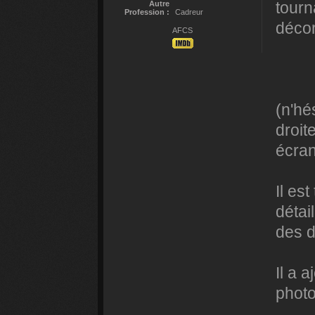
tourn
Autre
Profession :
Cadreur
décor
AFCS
(n'hé
droit
écran
Il es
détail
des 
Il a 
photo