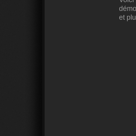
démo 
et pl