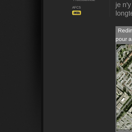
je n'
AFCS
longt
Redim
pour a