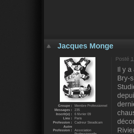
Jacques Monge
Posté
1
Il y 
Bry-s
Studi
depui
derni
Groupe :
Membre Professionnel
Messages :
235
chaus
Inscrit(e) :
6 février 09
Lieu :
Paris
décor
Profession :
Cadreur Steadicam
Autre
Rivie
Profession :
Association
Professionnelle