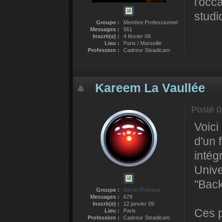
l'occ
studi
Groupe :
Membre Professionnel
Messages :
561
Inscrit(e) :
4 février 09
Lieu :
Paris / Marseille
Profession :
Cadreur Steadicam
Kareem La Vaullée
Posté
0
Voici
d'un 
intég
Unive
"Back
Groupe :
Admin Principal
Messages :
679
Inscrit(e) :
12 janvier 09
Ces p
Lieu :
Paris
Profession :
Cadreur Steadicam