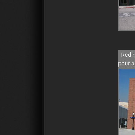
Redim
pour a