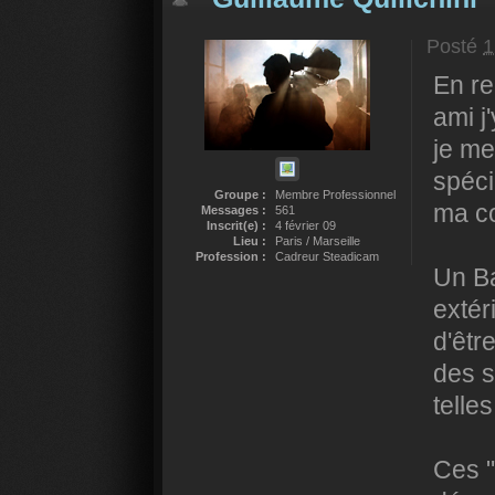
Posté
1
En re
ami j
je me
spéci
Groupe :
Membre Professionnel
ma c
Messages :
561
Inscrit(e) :
4 février 09
Lieu :
Paris / Marseille
Profession :
Cadreur Steadicam
Un Ba
extér
d'êtr
des s
telle
Ces "