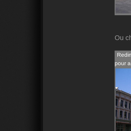
Ou ch
Redim
pour a