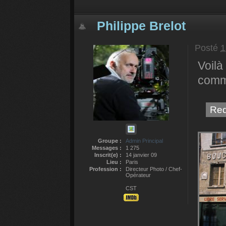
Philippe Brelot
Posté
1
Voilà
comm
Red
Groupe :
Admin Principal
Messages :
1 275
Inscrit(e) :
14 janvier 09
Lieu :
Paris
Profession :
Directeur Photo / Chef-
Opérateur
CST