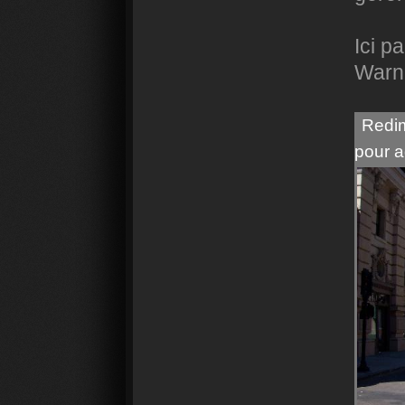
Ici p
Warne
Redim
pour a