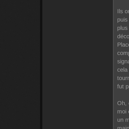
Ils 
puis
plus
déco
Plac
comp
signa
cela 
tour
fut 
Oh, 
moi 
un m
main