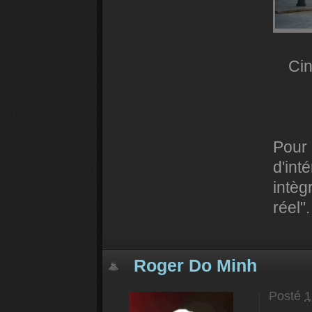
Cin
Pour 
d'int
intèg
réel".
Roger Do Minh
Posté
1