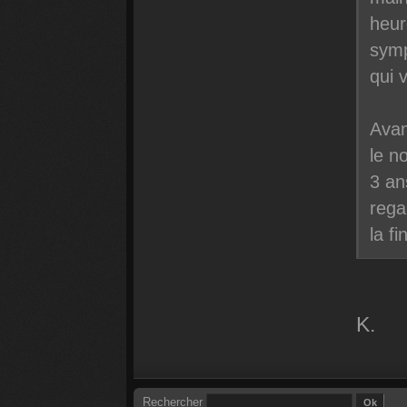
heur
symp
qui 
Avan
le n
3 an
rega
la fi
K.
Rechercher