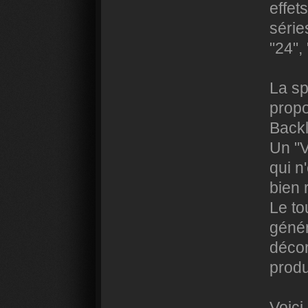
effet
séri
"24",
La sp
propo
Backl
Un "V
qui n
bien 
Le to
génér
décor
produ
Voici