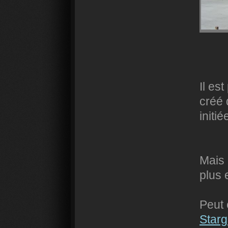
Il est
créé 
initi
Mais 
plus 
Peut 
Starg