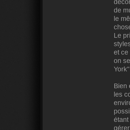
décor
de mu
le mê
chose
Le pr
style
et ce
on se
York"
Bien 
les c
envir
possi
étant
gérer