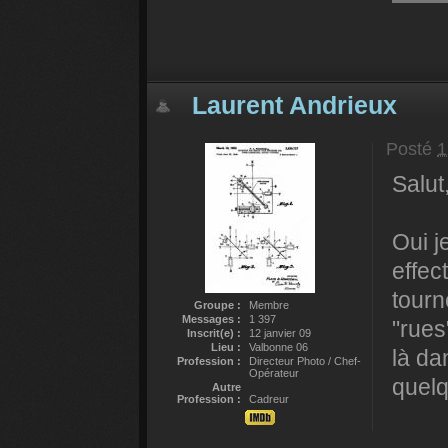
Laurent Andrieux
Posté
1
Salut
Oui j
effec
tourn
Groupe :
Membre
Messages :
1 397
"rues
Inscrit(e) :
12 janvier 09
Lieu :
Valbonne 06
là da
Profession :
Directeur Photo / Chef-
Opérateur
quelq
Autre
Profession :
Cadreur