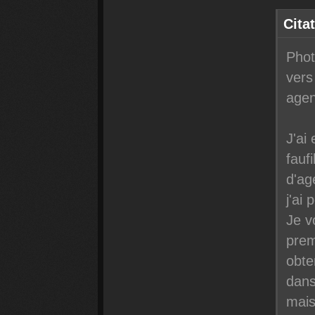
Cita
Phot
vers
agen
J'ai
fauf
d'ag
j'ai
Je v
prem
obte
dans
mais