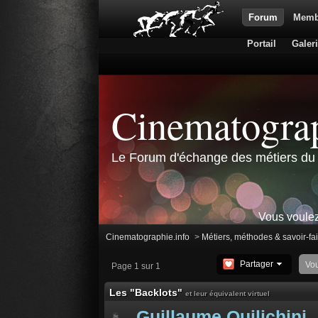
Forum
Memb
Portail
Galer
Cinematograp
Le Forum d'échange des métiers du 
Vous voulez
Cinematographie.info
>
Métiers, méthodes & savoir-fa
Partager
Vo
Page 1 sur 1
Les "Backlots"
et leur équivalent virtuel
Guillaume Quilichini