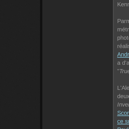
Kenn
Parm
métra
phot
réal
Andr
a d'
"
Tru
L'Al
deux
Inve
Sco
ce s