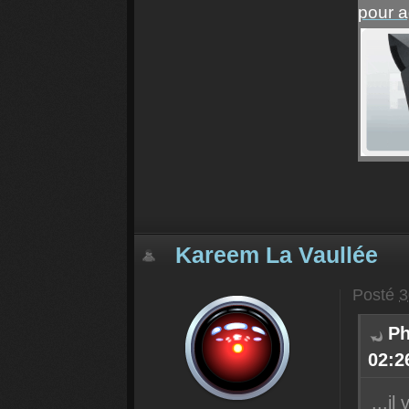
pour a
Kareem La Vaullée
Posté
3
Ph
02:26
...i