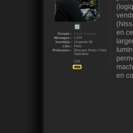
(logi
vendu
(Niss
en ce
Groupe :
Admin Principal
Messages :
1 274
large
Inscrit(e) :
14 janvier 09
Lieu :
Paris
lumin
Profession :
Directeur Photo / Chef-
Opérateur
perme
CST
machi
en co