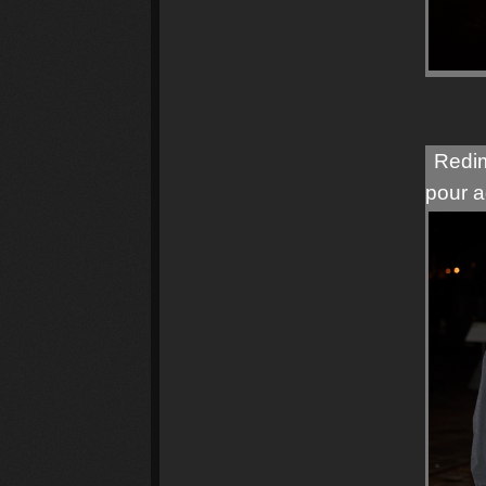
Redim
pour a