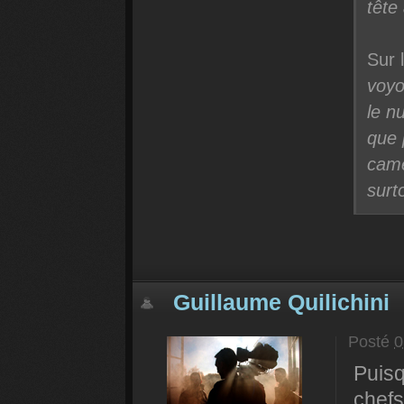
tête
Sur 
voyo
le n
que 
camé
surt
Guillaume Quilichini
Posté
0
Puisq
chefs