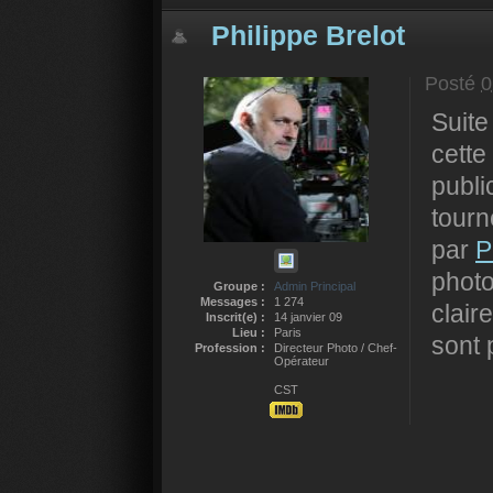
Philippe Brelot
Posté
0
Suite
cette
publi
tourn
par
P
phot
Groupe :
Admin Principal
Messages :
1 274
clair
Inscrit(e) :
14 janvier 09
Lieu :
Paris
sont 
Profession :
Directeur Photo / Chef-
Opérateur
CST