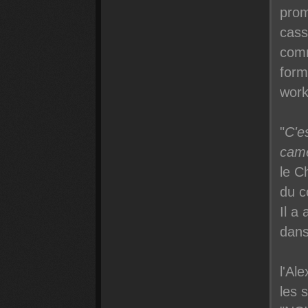
prom
cass
comm
form
work
"
C'e
camé
le C
du c
Il a
dans
l'Al
les 