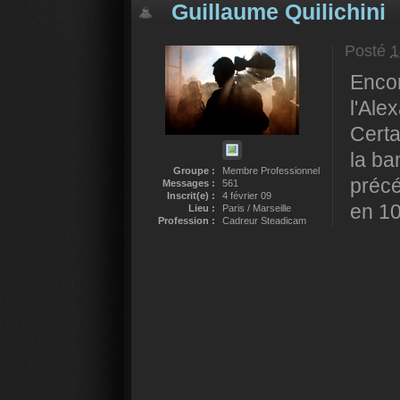
Guillaume Quilichini
Posté
1
Encor
l'Alex
Certa
la b
Groupe :
Membre Professionnel
précé
Messages :
561
Inscrit(e) :
4 février 09
en 1
Lieu :
Paris / Marseille
Profession :
Cadreur Steadicam