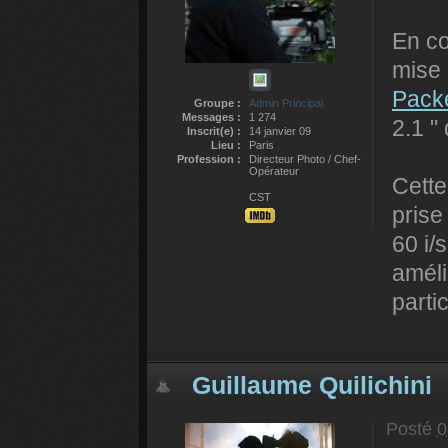
En c
mise 
Packe
Groupe :
Admin Principal
Messages :
1 274
2.1 "
Inscrit(e) :
14 janvier 09
Lieu :
Paris
Profession :
Directeur Photo / Chef-
Opérateur
Cette
CST
prise
60 i/
améli
parti
Guillaume Quilichini
Posté
0