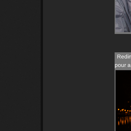
Redim
pour a