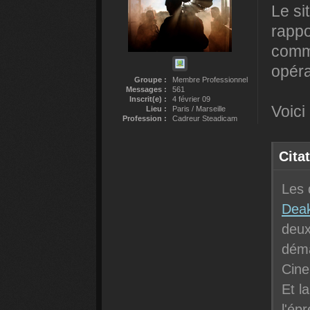
Le sit
rappo
comme
opéra
Groupe :
Membre Professionnel
Messages :
561
Inscrit(e) :
4 février 09
Voici
Lieu :
Paris / Marseille
Profession :
Cadreur Steadicam
Cita
Les 
Deak
deux
déma
Cin
Et l
l'ép