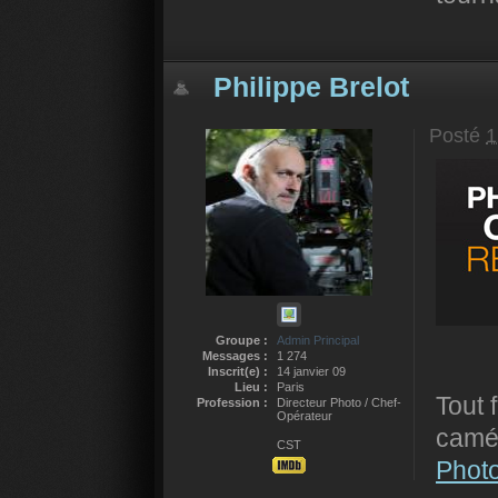
Philippe Brelot
Posté
1
Groupe :
Admin Principal
Messages :
1 274
Inscrit(e) :
14 janvier 09
Lieu :
Paris
Tout 
Profession :
Directeur Photo / Chef-
Opérateur
camér
CST
Phot