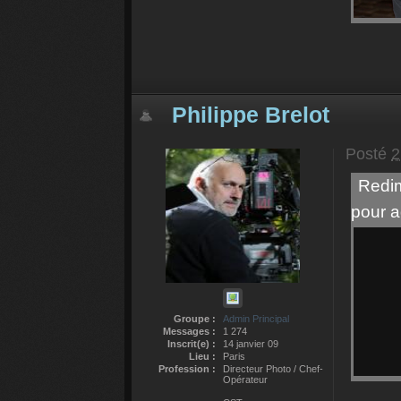
Philippe Brelot
Posté
2
Redim
pour a
Groupe :
Admin Principal
Messages :
1 274
Inscrit(e) :
14 janvier 09
Lieu :
Paris
Profession :
Directeur Photo / Chef-
Opérateur