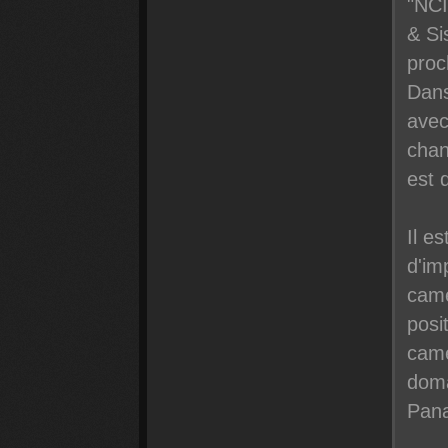
"NCI
& Si
proc
Dans
avec
chan
est 
Il e
d'im
camé
posi
camé
doma
Pana