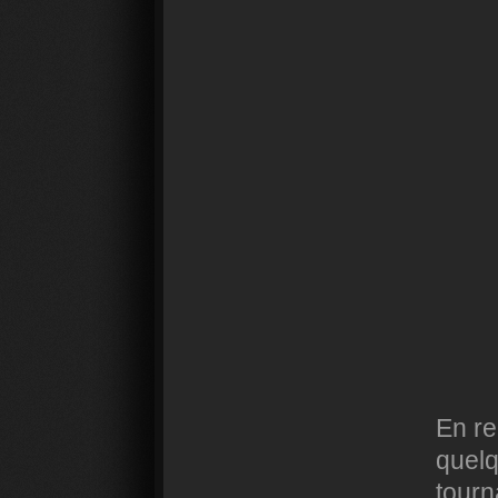
En re
quelq
tour