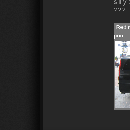
s'il 
???
Redim
pour a