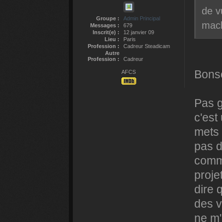
de v
Groupe :
Admin Principal
mach
Messages :
679
Inscrit(e) :
12 janvier 09
Lieu :
Paris
Profession :
Cadreur Steadicam
Autre
Profession :
Cadreur
Bonso
AFCS
Pas g
c'est
mets 
pas d
comme
proje
dire 
des v
ne m'