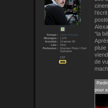
cinem
l'écrit
posté
Alexa
"la b
Groupe :
Admin Principal
Messages :
1 274
Après 
Inscrit(e) :
14 janvier 09
Lieu :
Paris
pluie 
Profession :
Directeur Photo / Chef-
Opérateur
viend
CST
de vu
mach
Redim
pour a