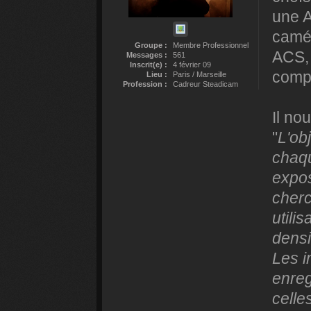
une 
camér
Groupe :
Membre Professionnel
ACS, 
Messages :
561
Inscrit(e) :
4 février 09
compa
Lieu :
Paris / Marseille
Profession :
Cadreur Steadicam
Il nou
"
L'obj
chaqu
expos
cherc
utili
densi
Les i
enreg
celle