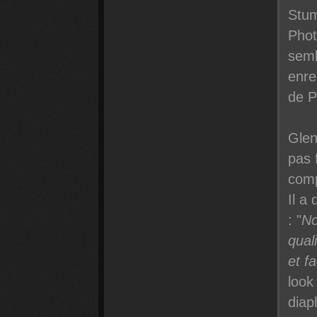
Stum
Phot
semb
enre
de P
Glen
pas 
comp
Il a
: "
No
qual
et fa
look
diap