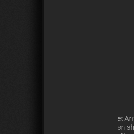
et Ar
en sh