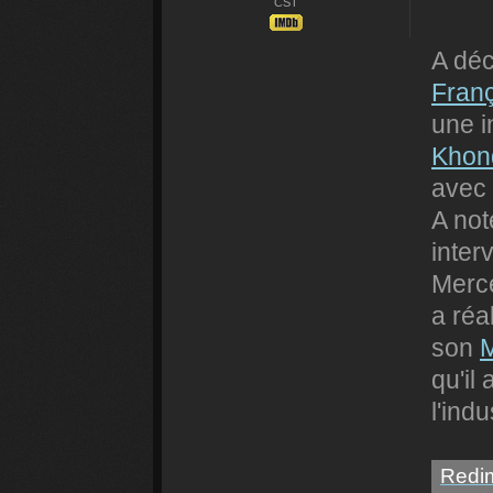
CST
A déc
Fran
une i
Khond
avec 
A not
inter
Merc
a réa
son
M
qu'il
l'ind
Redim