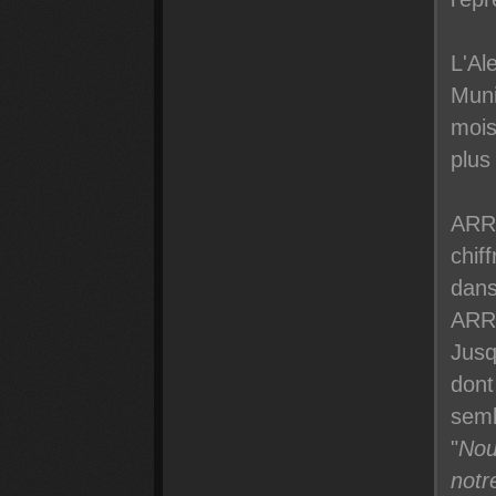
L'Al
Muni
mois
plus
ARRI
chif
dans
ARRI
Jusq
dont
semb
"
Nou
notr