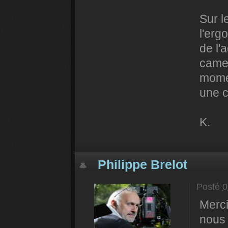
Sur l
l'erg
de l'
camer
momen
une c
K.
Philippe Brelot
Posté
0
Merci
nous 