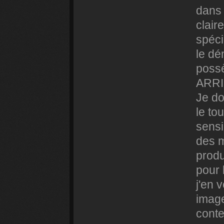
dans 
clair
spéci
le dé
possè
ARRI
Je do
le to
sensi
des m
produ
pour l
j'en 
image
conte