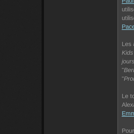
Pau
util
utili
Pac
Les 
Kids
jour
"
Ber
"
Pr
Le t
Alex
Emm
Pour