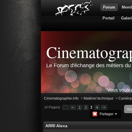
Forum
Memb
Portail
Galer
Cinematograp
Le Forum d'échange des métiers du 
Vous voulez
Cinematographie.info
>
Matériel technique
>
Caméra
(4 Pages)
3
<-
1
2
4
->
Vo
Partager
ARRI Alexa