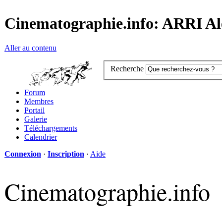
Cinematographie.info: ARRI Al
Aller au contenu
Recherche
Forum
Membres
Portail
Galerie
Téléchargements
Calendrier
Connexion
·
Inscription
·
Aide
Cinematographie.info
Le forum d'échange des métiers du Cinéma et de l'Audiovisuel