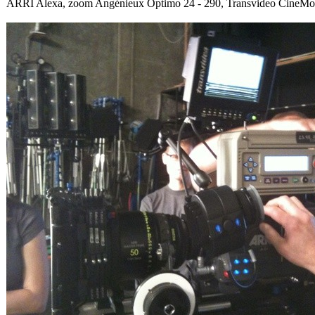
ARRI Alexa, zoom Angénieux Optimo 24 - 290, Transvideo CineMon