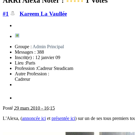
ARRI Alexa
Noter :
1
Votes
#1
Kareem La Vaullée
Groupe :
Admin Principal
Messages :
388
Inscrit(e) :
12 janvier 09
Lieu :
Paris
Profession :
Cadreur Steadicam
Autre Profession :
Cadreur
Posté
29 mars 2010 - 16:15
L'Alexa, (
annoncée ici
et
présentée ici
) sur un de ses tous premiers t