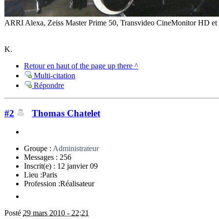
ARRI Alexa, Zeiss Master Prime 50, Transvideo CineMonitor HD et é
K.
Retour en haut of the page up there ^
Multi-citation
Répondre
#2
Thomas Chatelet
Groupe :
Administrateur
Messages :
256
Inscrit(e) :
12 janvier 09
Lieu :
Paris
Profession :
Réalisateur
Posté
29 mars 2010 - 22:21