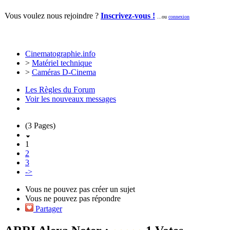
Vous voulez nous rejoindre ?
Inscrivez-vous !
...ou
connexion
Cinematographie.info
>
Matériel technique
>
Caméras D-Cinema
Les Règles du Forum
Voir les nouveaux messages
(3 Pages)
1
2
3
->
Vous ne pouvez pas créer un sujet
Vous ne pouvez pas répondre
Partager