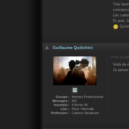
Très bonn
convainc
Les cartes
Et puis, 
Qu'on 
Guillaume Quilichini
Posté
07 avri
Voilà de n
Je pense
Groupe :
Membre Professionnel
Messages :
561
Inscrit(e) :
4 février 09
Lieu :
Paris / Marseille
Profession :
Cadreur Steadicam