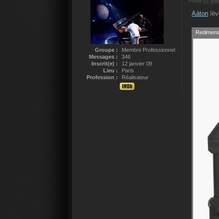
Posté
07 avri
Aäton
lèv
Redimensi
Groupe :
Membre Professionnel
Messages :
346
Inscrit(e) :
12 janvier 09
Lieu :
Paris
Profession :
Réalisateur