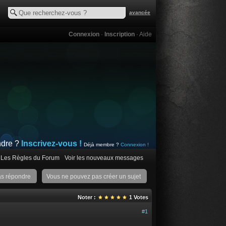
avancée
Connexion
·
Inscription
·
Aide
ndre ?
Inscrivez-vous !
Déjà membre ?
Connexion !
Les Règles du Forum
Voir les nouveaux messages
as répondre
Vous ne pouvez pas créer un sujet
Noter :
1
Votes
#1