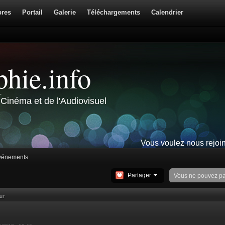
res
Portail
Galerie
Téléchargements
Calendrier
hie.info
Cinéma et de l'Audiovisuel
Vous voulez nous rejoi
événements
Partager
Vous ne pouvez p
ur