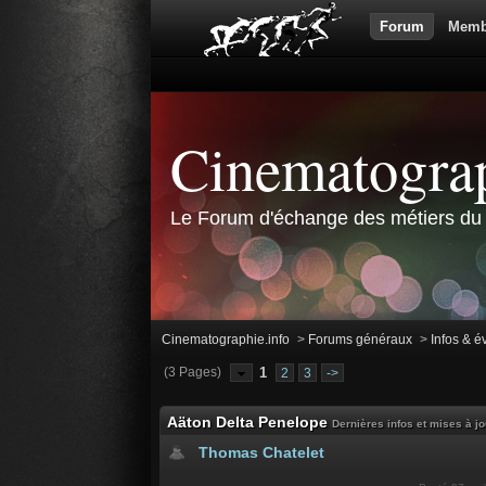
Forum
Memb
Cinematograp
Le Forum d'échange des métiers du 
Cinematographie.info
>
Forums généraux
>
Infos & 
(3 Pages)
1
2
3
->
Aäton Delta Penelope
Dernières infos et mises à jo
Thomas Chatelet