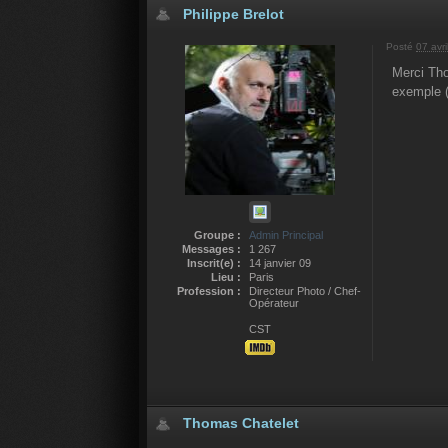
Philippe Brelot
Posté
07 avri
Merci Tho
exemple (
Groupe :
Admin Principal
Messages :
1 267
Inscrit(e) :
14 janvier 09
Lieu :
Paris
Profession :
Directeur Photo / Chef-
Opérateur
CST
Thomas Chatelet