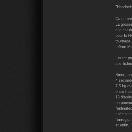
"Handheld 
Ça se pré
La grosse
elle est 
pour le NA
tournage.
même Mic
L'autre p
ses fichi
Sinon, on
4 seconde
7,5 kg av
entre tro
13 diaphs
on pouvai
"unlimite
spécialis
l'enregis
et enfin,