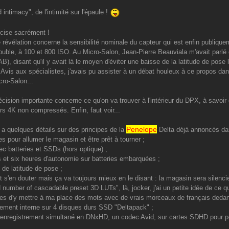
intimacy", de l'intimité sur l'épaule !
cise sacrément !
 révélation concerne la sensibilité nominale du capteur qui est enfin publiquem
double, à 100 et 800 ISO. Au Micro-Salon, Jean-Pierre Beauviala m'avait parlé 
B), disant qu'il y avait là le moyen d'éviter une baisse de la latitude de pose 
 Avis aux spécialistes, j'avais pu assister à un débat houleux à ce propos dan
ro-Salon...
récision importante concerne ce qu'on va trouver à l'intérieur du DPX, à savo
ers 4K non compressés. Enfin, faut voir...
Penelope
 a quelques détails sur des principes de la
Delta déjà annoncés d
s pour allumer le magasin et être prêt à tourner ;
ec batteries et SSDs (hors optique) ;
is et six heures d'autonomie sur batteries embarquées ;
 de latitude de pose ;
t s'en douter mais ça va toujours mieux en le disant : la magasin sera silenc
d number of cascadable preset 3D LUTs", là, jocker, j'ai un petite idée de ce q
tes d'y mettre à ma place des mots avec de vrais morceaux de français dedan
trement interne sur 4 disques durs SSD "Deltapack" ;
 l'enregistrement simultané en DNxHD, un codec Avid, sur cartes SDHD pour 