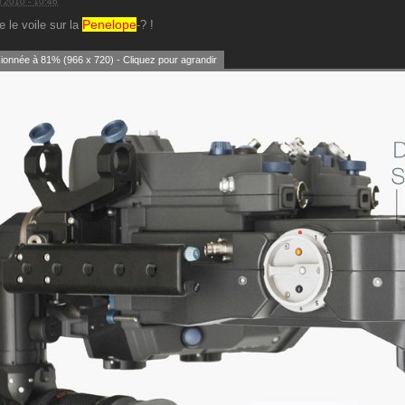
l 2010 - 10:46
Penelope
e le voile sur la
-? !
onnée à 81% (966 x 720) - Cliquez pour agrandir