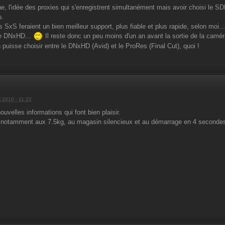
e, l'idée des proxies qui s'enregistrent simultanément mais avoir choisi le
u.
 SxS feraient un bien meilleur support, plus fiable et plus rapide, selon moi...
le DNxHD...
Il reste donc un peu moins d'un an avant la sortie de la camér
puisse choisir entre le DNxHD (Avid) et le ProRes (Final Cut), quoi !
l 2010 - 11:22
ouvelles informations qui font bien plaisir.
 notamment aux 7.5kg, au magasin silencieux et au démarrage en 4 seconde