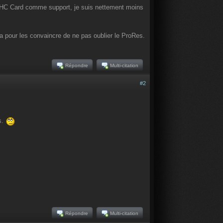
 SDHC Card comme support, je suis nettement moins
a pour les convaincre de ne pas oublier le ProRes.
Répondre
Multi-citation
#2
s.
Répondre
Multi-citation