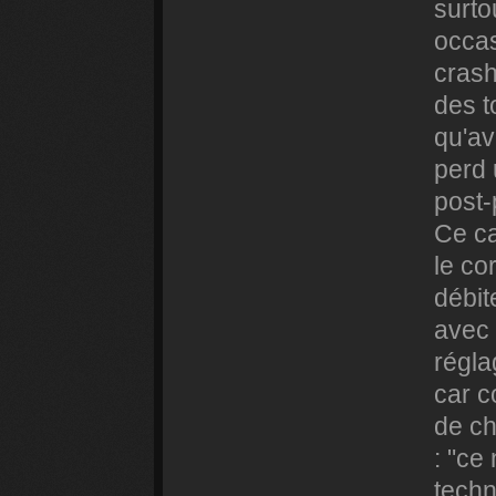
surto
occa
crash
des t
qu'av
perd 
post-
Ce ca
le co
débit
avec 
régl
car c
de ch
: "ce
techn