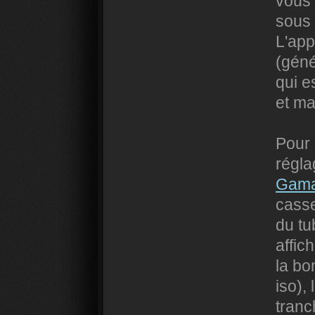
vous 
sous 
L'app
(géné
qui e
et ma
Pour 
régla
Gama
casse
du tu
affic
la bo
iso),
tranc