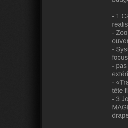
- 1 C
réali
- Zoo
ouver
- Sy
focus
- pas
extér
- «Tr
tête 
- 3 J
MAGIS
drape