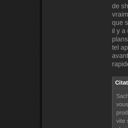
de sh
vraim
que s
il y 
plans
tel a
avant
rapid
Cita
Sach
vous
prod
vite