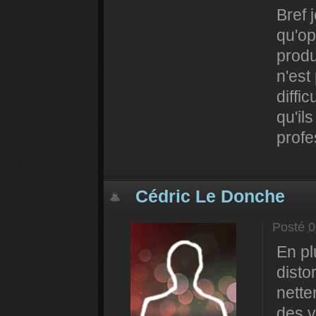
Bref 
qu'op
produ
n'est
diffic
qu'il
profe
Cédric Le Donche
Posté
0
En pl
disto
nette
des v