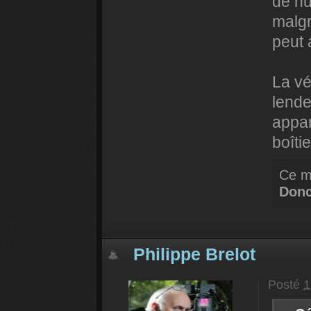
de nu
malgr
peut 
La vé
lende
appar
boîti
Ce m
Don
Philippe Brelot
Posté
1