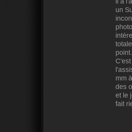
il a l
un Su
incon
photo
intér
total
point.
C'est
l'ass
mm à 
des o
et le
fait r