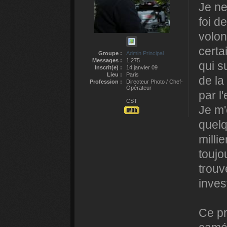
Je ne
foi d
volon
certa
Groupe :
Admin Principal
Messages :
1 275
qui s
Inscrit(e) :
14 janvier 09
Lieu :
Paris
de la
Profession :
Directeur Photo / Chef-
Opérateur
par l'
CST
Je m'e
quelq
milli
toujo
trouv
inves
Ce p