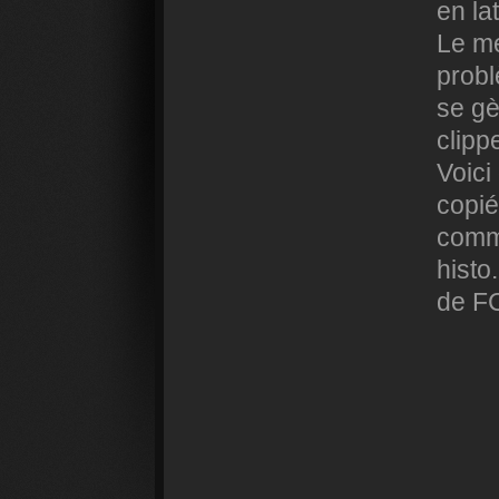
en la
Le mé
probl
se gè
clipp
Voici
copié
commo
histo
de F