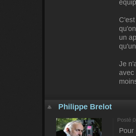
équip
C'est
qu'on
un app
qu'un
Je n'
avec 
moins
Philippe Brelot
Posté
0
Pour 