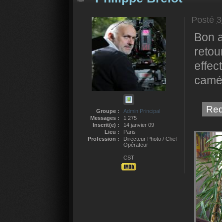
Posté
3
Bon a
retou
effec
camé
Red
Groupe :
Admin Principal
Messages :
1 275
Inscrit(e) :
14 janvier 09
Lieu :
Paris
Profession :
Directeur Photo / Chef-
Opérateur
CST