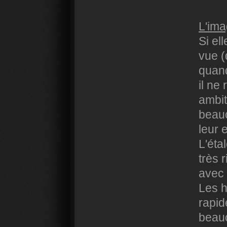
L'ima
Si el
vue (
quand
il ne
ambit
beauc
leur 
L'éta
très 
avec 
Les h
rapid
beauc