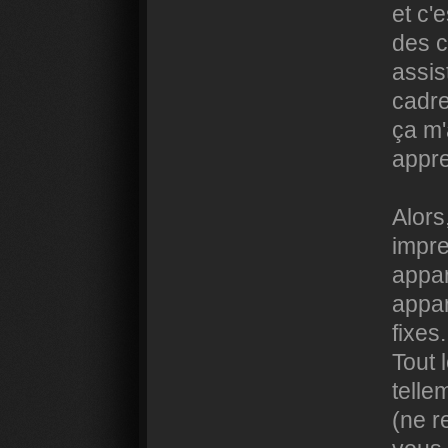
et c'
des 
assis
cadre
ça m'
appre
Alors
impre
appar
appar
fixes.
Tout l
telle
(ne r