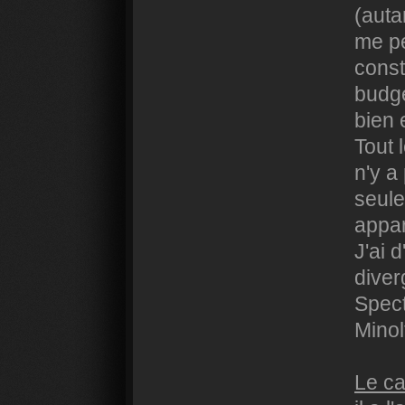
(auta
me pe
const
budge
bien 
Tout l
n'y a
seule
appar
J'ai 
diver
Spec
Minol
Le ca