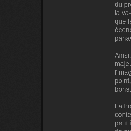
du pr
la va
que l
écono
panav
Ainsi
majeu
l'ima
point
bons.
La bo
conte
peut 