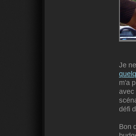
Je ne
quel
m'a p
avec 
scéna
défi 
Bon q
budget