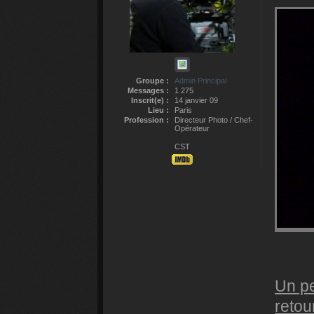
Groupe :
Admin Principal
Messages :
1 275
Inscrit(e) :
14 janvier 09
Lieu :
Paris
Profession :
Directeur Photo / Chef-
Opérateur
CST
Un pe
retou