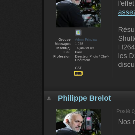
l'eff
assez
Résum
Shutt
Groupe :
Admin Principal
Messages :
1 275
H264 
Inscrit(e) :
14 janvier 09
Lieu :
Paris
les D
Profession :
Directeur Photo / Chef-
Opérateur
discu
CST
Philippe Brelot
Posté
0
Nos r