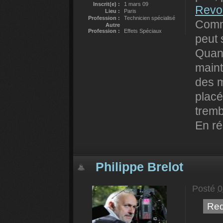
Inscrit(e) :
1 mars 09
Revo
Lieu :
Paris
Profession :
Technicien spécialisé
Comme
Autre
Profession :
Effets Spéciaux
peut 
Quant
maint
des m
placé
tremb
En ré
Philippe Brelot
Posté
0
Red