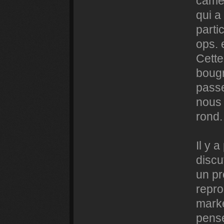
camér
qui a
parti
ops. 
Cette
bougr
passe
nous 
rond.
Il y 
discu
un pr
repro
marke
pense