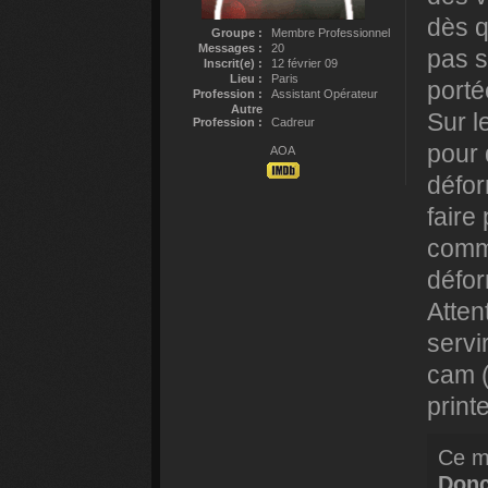
dès q
Groupe :
Membre Professionnel
Messages :
20
pas s
Inscrit(e) :
12 février 09
Lieu :
Paris
porté
Profession :
Assistant Opérateur
Autre
Sur l
Profession :
Cadreur
pour 
AOA
défor
faire
comme
défor
Atten
servi
cam (
print
Ce m
Don