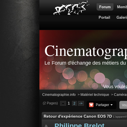
Forum
Memb
Portail
Galer
Cinematograp
Le Forum d'échange des métiers du 
Vous voulez
Cinematographie.info
>
Matériel technique
>
Caméra
(2 Pages)
1
2
->
Partager
Vo
Retour d'expérience Canon EOS 7D
L'apparei
Philippe Brelot