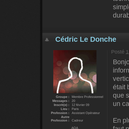
simpl
durab
Cédric Le Donche
Posté
1
Bonjo
infor
verti
était
que s
Groupe :
Membre Professionnel
Messages :
20
un c
Inscrit(e) :
12 février 09
Lieu :
Paris
Profession :
Assistant Opérateur
Autre
En pl
Profession :
Cadreur
faut 
AOA