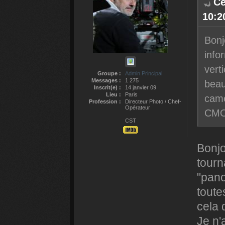
Cé
10:20
Bonj
info
verti
Groupe :
Admin Principal
Messages :
1 275
beau
Inscrit(e) :
14 janvier 09
Lieu :
Paris
camé
Profession :
Directeur Photo / Chef-
Opérateur
CM
CST
Bonjo
tourn
"pano
toute
cela d
Je n'