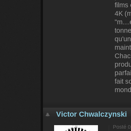
films
4K (m
"m...
tonne
qu'un
maint
Chacu
produ
parfa
fait 
monde
Victor Chwalczynski
Posté
0