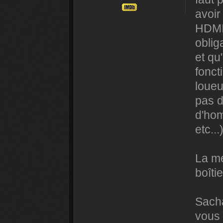
avoir
HDMI 
oblig
et qu
fonct
loueu
pas d
d'hom
etc...)
La me
boîti
Sacha
vous 