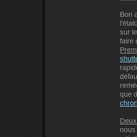
Bon a
l'éta
sur l
faire 
Prem
shutt
rapid
défau
reméd
que d
chro
Deux
nous 