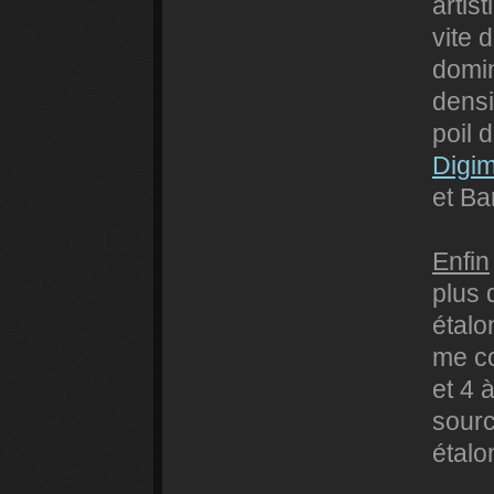
artis
vite 
domi
dens
poil 
Digi
et Ba
Enfin
plus 
étalo
me c
et 4 
sourc
étalo