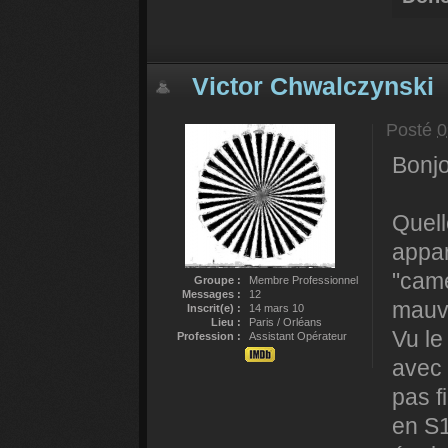
Victor Chwalczynski
Posté
0
Bonjo
Quell
appar
"camé
Groupe :
Membre Professionnel
Messages :
12
mauva
Inscrit(e) :
14 mars 10
Lieu :
Paris / Orléans
Vu le
Profession :
Assistant Opérateur
avec 
pas f
en S