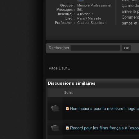
Ça me dép
Groupe :
Membre Professionnel
Messages :
561
arrive le
Inscrit(e) :
4 février 09
Comment p
Lieu :
Paris / Marseille
Profession :
Cadreur Steadicam
temps et 
Rechercher
Page 1 sur 1
Discussions similaires
Sujet
Nominations pour la meilleure imag
Record pour les films français à l'expo