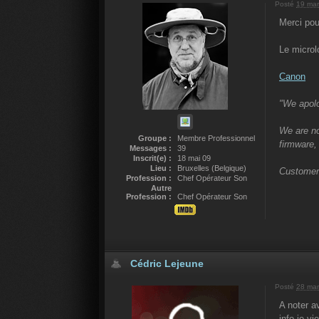
Posté
19 mar
Merci pour
Le microlo
Canon
"We apolo
We are no
Groupe :
Membre Professionnel
firmware,
Messages :
39
Inscrit(e) :
18 mai 09
Lieu :
Bruxelles (Belgique)
Customers
Profession :
Chef Opérateur Son
Autre
Profession :
Chef Opérateur Son
Cédric Lejeune
Posté
28 mar
A noter a
info je v