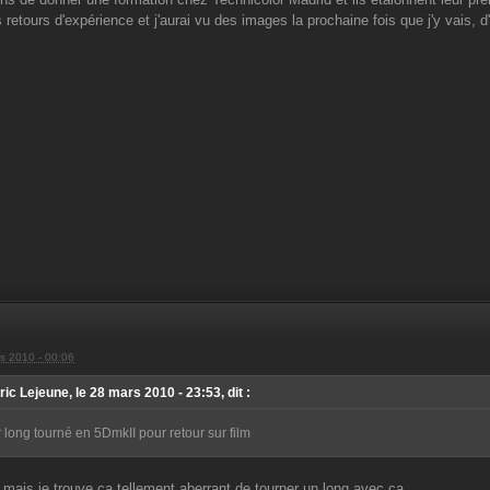
s retours d'expérience et j'aurai vu des images la prochaine fois que j'y vais, 
s 2010 - 00:06
ic Lejeune, le 28 mars 2010 - 23:53, dit :
 long tourné en 5DmkII pour retour sur film
, mais je trouve ça tellement aberrant de tourner un long avec ça.