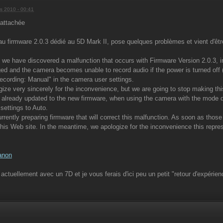
s 2010 - 00:41
u firmware 2.0.3 dédié au 5D Mark II, pose quelques problèmes et vient d'êtr
 we have discovered a malfunction that occurs with Firmware Version 2.0.3, i
ed and the camera becomes unable to record audio if the power is turned off (or
cording: Manual" in the camera user settings.
ize very sincerely for the inconvenience, but we are going to stop making th
already updated to the new firmware, when using the camera with the mode di
 settings to Auto.
rrently preparing firmware that will correct this malfunction. As soon as thos
his Web site. In the meantime, we apologize for the inconvenience this represe
anon
 actuellement avec un 7D et je vous ferais d'ici peu un petit "retour d'expérien