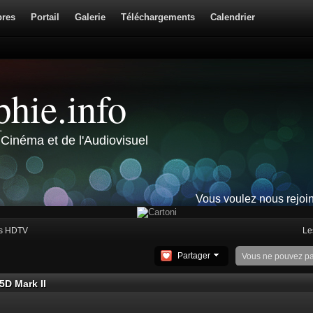
res
Portail
Galerie
Téléchargements
Calendrier
hie.info
Cinéma et de l'Audiovisuel
Vous voulez nous rejoi
s HDTV
Le
Partager
Vous ne pouvez p
5D Mark II