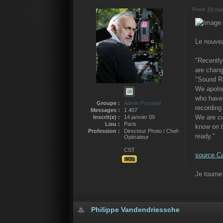
Posté
19 mar
Le nouvea
"Recently
are chang
"Sound Re
We apolog
who have 
Groupe :
Admin Principal
recording
Messages :
1 407
We are cu
Inscrit(e) :
14 janvier 09
Lieu :
Paris
know on t
Profession :
Directeur Photo / Chef-
ready."
Opérateur
CST
source C
Je tourne
Philippe Vandendriessche