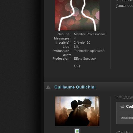
j'aurai de
Groupe :
Membre Professionnel
Messages :
4
Inscrit(e) :
2 février 10
Lieu :
Lille
Profession :
Technicien spécialisé
Autre
Profession :
Effets Spéciaux
CST
Guillaume Quilichini
Posté
29 mar
Cedr
premier
C'est fou