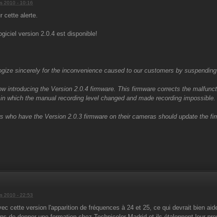
s 2010 - 10:16
 cette alerte.
giciel version 2.0.4 est disponible!
gize sincerely for the inconvenience caused to our customers by suspending th
w introducing the Version 2.0.4 firmware. This firmware corrects the malfunct
 in which the manual recording level changed and made recording impossible.
 who have the Version 2.0.3 firmware on their cameras should update the fir
s 2010 - 22:53
vec cette version l'apparition de fréquences à 24 et 25, ce qui devrait bien 
iens de donner une formation chez Technicolor Madrid et ils étalonnent leur pre