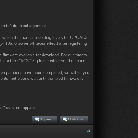
e retiré du téléchargement:
n which the manual recording levels for C1/C2/C3
 if Auto power off takes effect) after registering
is firmware available for download. For customers
al set to C1/C2/C3, please either set the sound
e preparations have been completed, we will let you
nts, but please wait until the fixed firmware is
ce" avec cet appareil.
Répondre
Multi-citation
#2