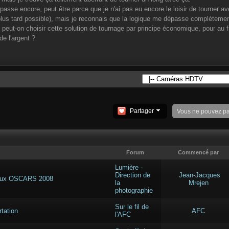
asse encore, peut être parce que je n'ai pas eu encore le loisir de tourner av
 plus tard possible), mais je reconnais que la logique me dépasse complètemen
eut-on choisir cette solution de tournage par principe économique, pour au fin
de l'argent ?
Partager
Vous ne pouvez p
Forum
Commencé par
Lumière -
Direction de
Jean-Jacques
e aux OSCARS 2008
la
Mrejen
photographie
Sur le fil de
rtation
AFC
l'AFC