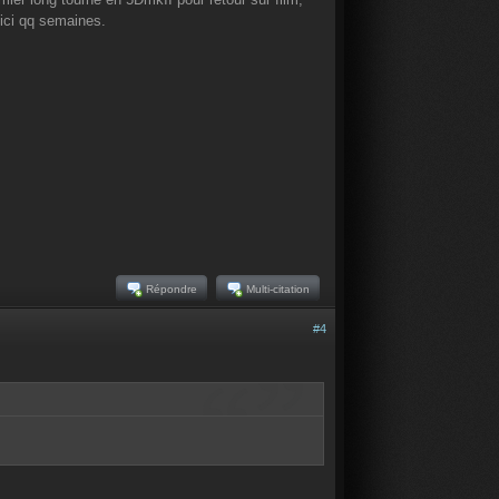
d'ici qq semaines.
Répondre
Multi-citation
#4