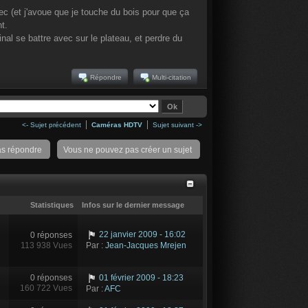
ec (et j'avoue que je touche du bois pour que ça
t.
al se battre avec sur le plateau, et perdre du
Répondre
Multi-citation
<- Sujet précédent
Caméras HDTV
Sujet suivant ->
as répondre
Vous ne pouvez pas créer un sujet
Statistiques
Infos sur le dernier message
22 janvier 2009 - 16:02
0 réponses
113 938 Vues
Par :
Jean-Jacques Mrejen
0 réponses
01 février 2009 - 18:23
160 722 Vues
Par :
AFC