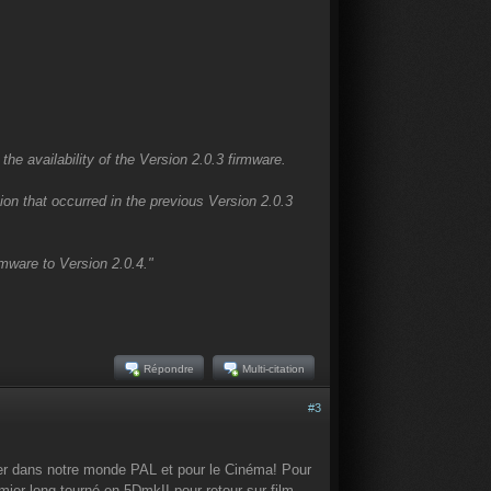
e availability of the Version 2.0.3 firmware.
ion that occurred in the previous Version 2.0.3
mware to Version 2.0.4."
Répondre
Multi-citation
#3
aider dans notre monde PAL et pour le Cinéma! Pour
mier long tourné en 5DmkII pour retour sur film,