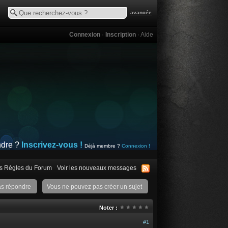
avancée
Connexion
·
Inscription
·
Aide
ndre ?
Inscrivez-vous !
Déjà membre ?
Connexion !
s Règles du Forum
Voir les nouveaux messages
as répondre
Vous ne pouvez pas créer un sujet
Noter :
#1