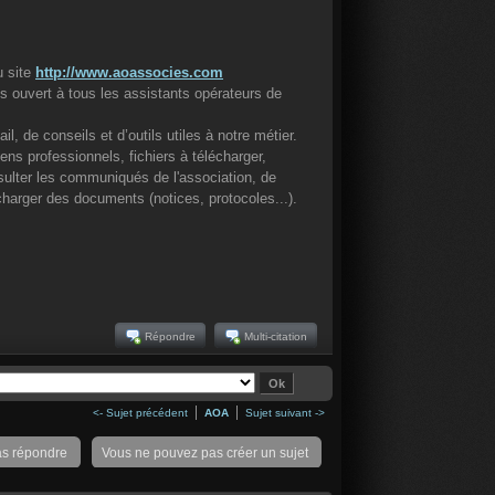
u site
http://www.aoassocies.com
s ouvert à tous les assistants opérateurs de
, de conseils et d’outils utiles à notre métier.
iens professionnels, fichiers à télécharger,
sulter les communiqués de l'association, de
charger des documents (notices, protocoles...).
Répondre
Multi-citation
<- Sujet précédent
AOA
Sujet suivant ->
as répondre
Vous ne pouvez pas créer un sujet