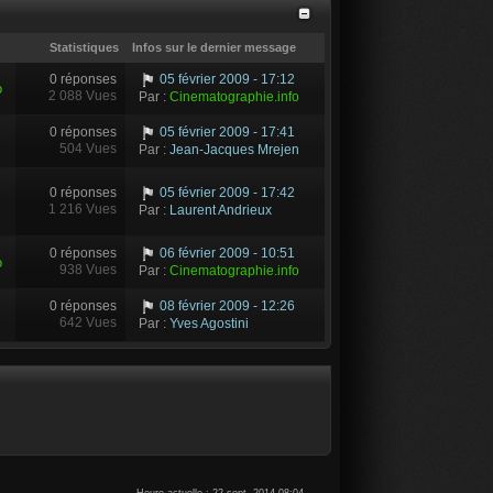
Statistiques
Infos sur le dernier message
0 réponses
05 février 2009 - 17:12
o
2 088 Vues
Par :
Cinematographie.info
0 réponses
05 février 2009 - 17:41
504 Vues
Par :
Jean-Jacques Mrejen
0 réponses
05 février 2009 - 17:42
1 216 Vues
Par :
Laurent Andrieux
0 réponses
06 février 2009 - 10:51
o
938 Vues
Par :
Cinematographie.info
0 réponses
08 février 2009 - 12:26
642 Vues
Par :
Yves Agostini
Heure actuelle : 22 sept. 2014 08:04