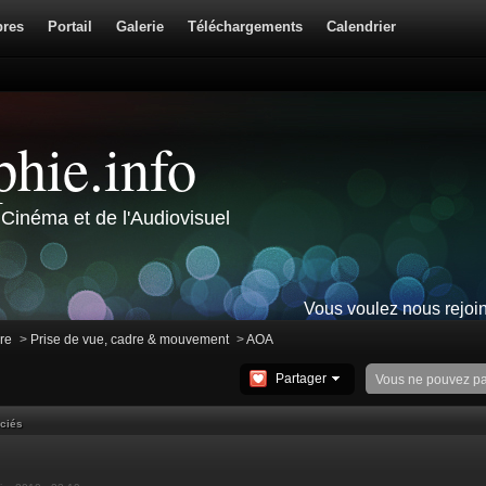
res
Portail
Galerie
Téléchargements
Calendrier
hie.info
Cinéma et de l'Audiovisuel
Vous voulez nous rejoi
ire
>
Prise de vue, cadre & mouvement
>
AOA
Partager
Vous ne pouvez p
ciés