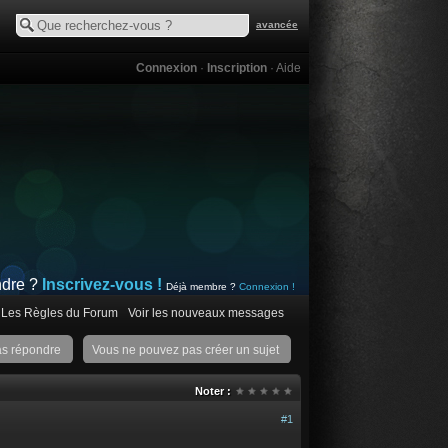
avancée
Connexion
·
Inscription
·
Aide
ndre ?
Inscrivez-vous !
Déjà membre ?
Connexion !
Les Règles du Forum
Voir les nouveaux messages
as répondre
Vous ne pouvez pas créer un sujet
Noter :
#1