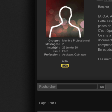
Posté
28 fév
Bonjour,
l'A.O.A, 
Cette ass
prises de
C’est éga
Ce site a
documenta
Groupe :
Membre Professionnel
Messages :
2
comprendr
Inscrit(e) :
26 janvier 10
En espéra
Lieu :
Paris
Profession :
Assistant Opérateur
Les memb
AOA
Rechercher
Page 1 sur 1