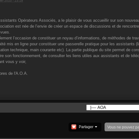
rier 2010 - 23:19
Assistants Opérateurs Associés, a le plaisir de vous accueillir sur son nouvea
ociation est née de l’envie de créer un espace de discussions et de rencontre
 vues.
lement l’occasion de constituer un noyau d’informations, de méthodes de travail
 été mis en ligne pour constituer une passerelle pratique pour les assistants (l
tion technique, main courante etc). La partie publique du site permet de con
e son fonctionnement, de consulter les liens utiles aux assistants et de télé
nt vous y voir,
res de l'A.O.A.
Partager
Vous ne pouvez p