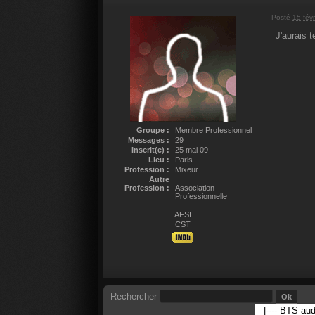
Posté
15 fév
J'aurais 
Groupe :
Membre Professionnel
Messages :
29
Inscrit(e) :
25 mai 09
Lieu :
Paris
Profession :
Mixeur
Autre
Profession :
Association
Professionnelle
AFSI
CST
Rechercher