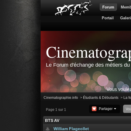
Forum
Memb
Portail
Galer
Cinematograp
Le Forum d'échange des métiers du 
Vous voulez
Cinematographie.info
>
Étudiants & Débutants
>
La f
Partager
Vo
Page 1 sur 1
BTS AV
William Flageollet