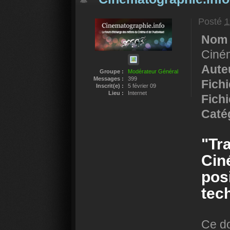
Posté
1
Nom 
Ciném
Auteu
Groupe :
Modérateur Général
Messages :
399
Fich
Inscrit(e) :
5 février 09
Lieu :
Internet
Fichi
Catég
"Tr
Cin
pos
tec
Ce do