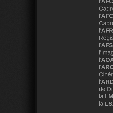
l'
AFC
Cadre
l'
AF
Cadr
l'
AF
Régi
l'
AFS
l'Ima
l'
AO
l'
AR
Ciné
l'
AR
de Di
la
L
la
LS