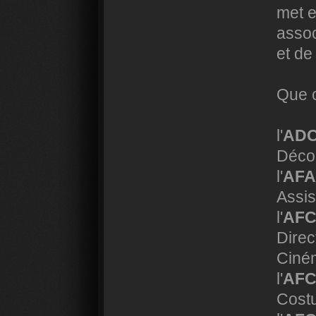
met e
assoc
et de
Que c
l'
AD
Déco
l'
AF
Assis
l'
AF
Direc
Ciné
l'
AF
Costu