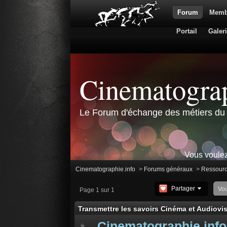
Forum
Memb
Portail
Galer
Cinematograp
Le Forum d'échange des métiers du 
Vous voulez
Cinematographie.info
>
Forums généraux
>
Ressour
Partager
Vo
Page 1 sur 1
Transmettre les savoirs Cinéma et Audiovi
Cinematographie.info