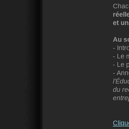
Chac
réell
et un
Au s
- Int
- Le 
- Le 
- Ann
l'Édu
du re
entre
Cliqu