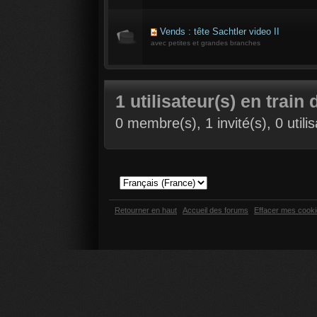
Vends : tête Sachtler video II
avec petites et grandes branches
1 utilisateur(s) en train 
0 membre(s), 1 invité(s), 0 util
Retourner en haut
Accueil des forums
Effacer mes cook