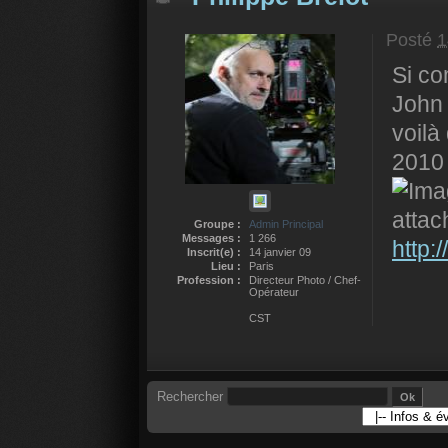
Posté
1
Si co
John 
voilà
2010
Groupe :
Admin Principal
Messages :
1 266
http:
Inscrit(e) :
14 janvier 09
Lieu :
Paris
Profession :
Directeur Photo / Chef-
Opérateur
CST
Rechercher