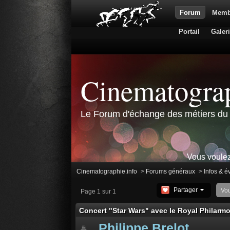
Forum
Memb
Portail
Galer
Cinematograp
Le Forum d'échange des métiers du 
Vous voulez
Cinematographie.info
>
Forums généraux
>
Infos & 
Partager
Vo
Page 1 sur 1
Concert "Star Wars" avec le Royal Philarm
Philippe Brelot