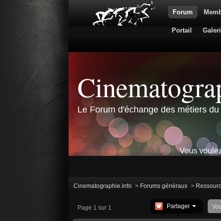
Forum
Memb
Portail
Galer
Cinematograp
Le Forum d'échange des métiers du 
Vous voulez
Cinematographie.info
>
Forums généraux
>
Ressour
Partager
Vo
Page 1 sur 1