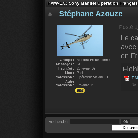
PMW-EX3 Sony Manuel Operation Français
Stéphane Azouze
Posté
1
Le c
avec 
en Fr
Groupe :
Membre Professionnel
Messages :
61
Fichi
Inscrit(e) :
23 février 09
Lieu :
Paris
Profession :
Opérateur Vision/DIT
PM
Autre
Nom
Profession :
Étalonneur
Rechercher