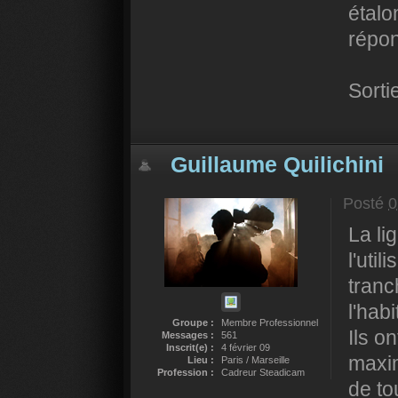
étalo
répon
Sorti
Guillaume Quilichini
Posté
0
La li
l'uti
tranc
l'hab
Groupe :
Membre Professionnel
Ils o
Messages :
561
Inscrit(e) :
4 février 09
maxim
Lieu :
Paris / Marseille
Profession :
Cadreur Steadicam
de to