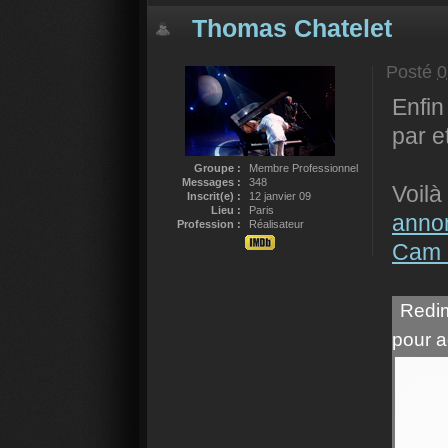
Thomas Chatelet
Posté
0
Enfi
par e
Groupe :
Membre Professionnel
Messages :
348
Voilà
Inscrit(e) :
12 janvier 09
Lieu :
Paris
anno
Profession :
Réalisateur
Cam 
Redim
pour a