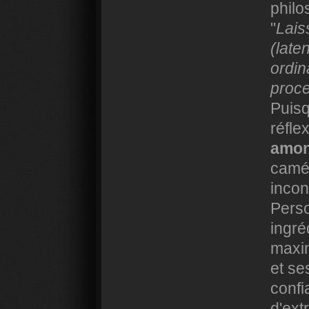
philo
"
Lais
(late
ordin
proc
Puisq
réfle
amon
camér
incon
Perso
ingré
maxim
et se
confi
d'ext