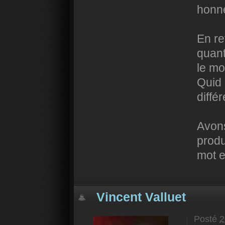
honne
En re
quant
le mo
Quid 
diffé
Avons
produ
mot e
Vincent Valluet
Posté
2