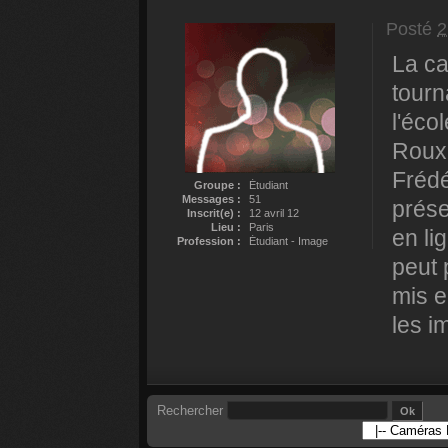
Posté
2
La ca
tourn
l'éco
Roux,
Frédé
Groupe :
Étudiant
Messages :
51
prése
Inscrit(e) :
12 avril 12
Lieu :
Paris
en li
Profession :
Étudiant - Image
peut 
mis e
les i
Rechercher