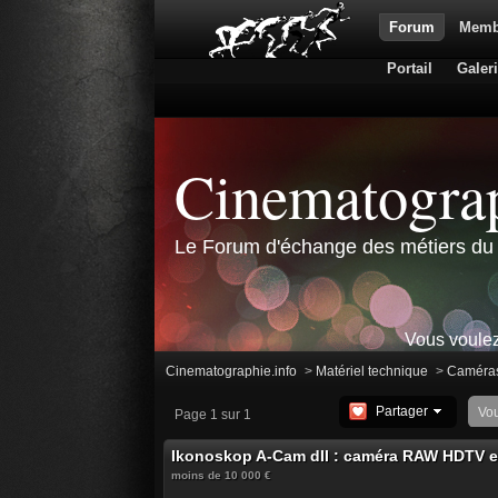
Forum
Memb
Portail
Galer
Cinematograp
Le Forum d'échange des métiers du 
Vous voulez
Cinematographie.info
>
Matériel technique
>
Caméra
Partager
Vo
Page 1 sur 1
Ikonoskop A-Cam dII : caméra RAW HDTV 
moins de 10 000 €