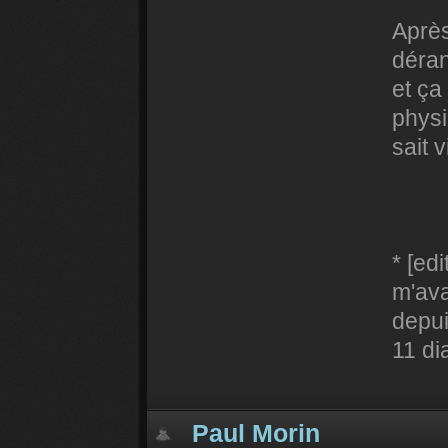
Après
déran
et ça
physi
sait v
* [ed
m'ava
depui
11 di
Paul Morin