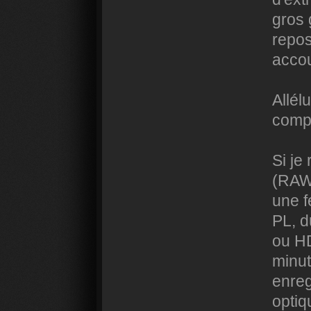
gros 
repos
accou
Allél
compr
Si je
(RAW)
une 
PL, d
ou HD
minut
enreg
optiq