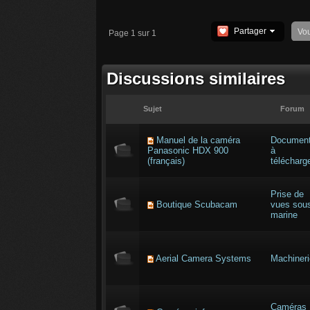
Partager
Vo
Page 1 sur 1
Discussions similaires
Sujet
Forum
Manuel de la caméra
Documen
Panasonic HDX 900
à
(français)
télécharg
Prise de
Boutique Scubacam
vues sou
marine
Aerial Camera Systems
Machineri
Caméras