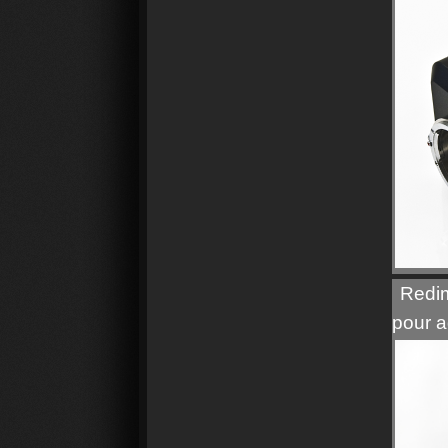
Redim
pour a