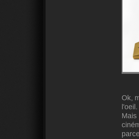
Ok, m
l'oeil.
Mais 
ciném
parce