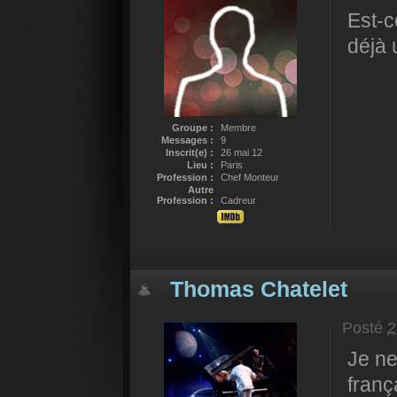
Est-c
déjà 
Groupe :
Membre
Messages :
9
Inscrit(e) :
26 mai 12
Lieu :
Paris
Profession :
Chef Monteur
Autre
Profession :
Cadreur
Thomas Chatelet
Posté
2
Je ne
franç