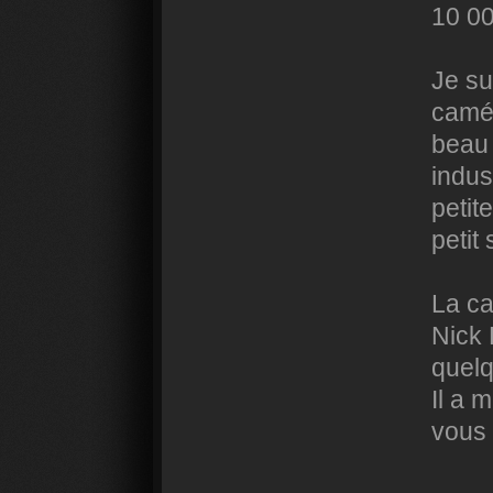
10 0
Je su
camér
beau 
indus
petit
petit 
La c
Nick 
quelq
Il a 
vous 