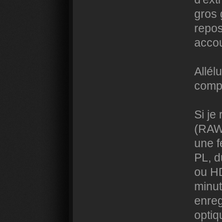
gros 
repos
accou
Allél
compr
Si je
(RAW)
une 
PL, d
ou HD
minut
enreg
optiq