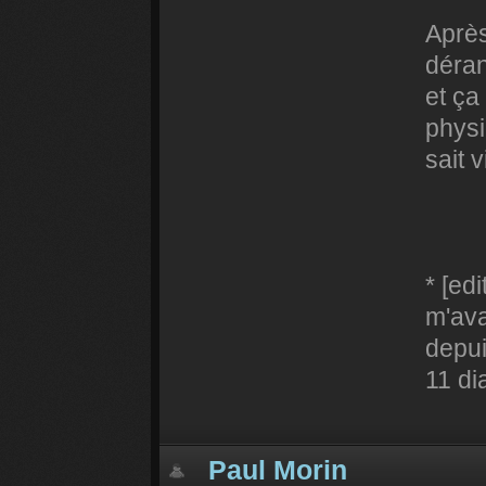
Après
déran
et ça
physi
sait v
* [ed
m'ava
depui
11 di
Paul Morin