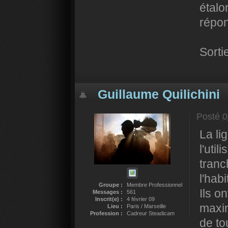
étalo
répon
Sorti
Guillaume Quilichini
Posté
0
La li
l'uti
tranc
l'hab
Groupe :
Membre Professionnel
Ils o
Messages :
561
Inscrit(e) :
4 février 09
maxim
Lieu :
Paris / Marseille
Profession :
Cadreur Steadicam
de to