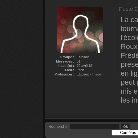
Posté
2
La ca
tourn
l'éco
Roux,
Frédé
Groupe :
Étudiant
Messages :
51
prése
Inscrit(e) :
12 avril 12
Lieu :
Paris
en li
Profession :
Étudiant - Image
peut 
mis e
les i
Rechercher