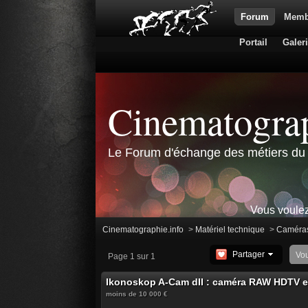
Forum
Memb
Portail
Galer
Cinematograp
Le Forum d'échange des métiers du 
Vous voulez
Cinematographie.info
>
Matériel technique
>
Caméra
Partager
Vo
Page 1 sur 1
Ikonoskop A-Cam dII : caméra RAW HDTV 
moins de 10 000 €