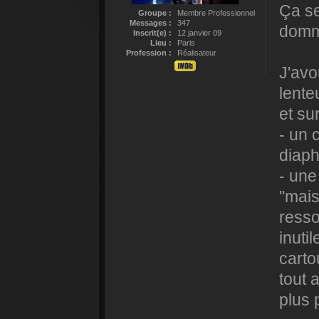
Ça se
Groupe :
Membre Professionnel
Messages :
347
domm
Inscrit(e) :
12 janvier 09
Lieu :
Paris
Profession :
Réalisateur
J'avo
lente
et su
- un 
diaph
- une
"mais
ress
inuti
carto
tout 
plus 