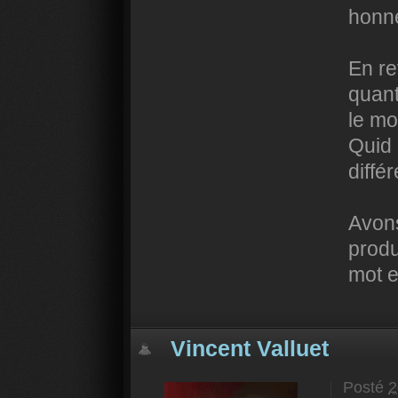
honne
En re
quant
le mo
Quid 
diffé
Avons
produ
mot e
Vincent Valluet
Posté
2