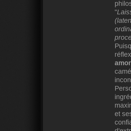
philo
"
Lais
(late
ordin
proc
Puisq
réfle
amon
camér
incon
Perso
ingré
maxim
et se
confi
d'ext