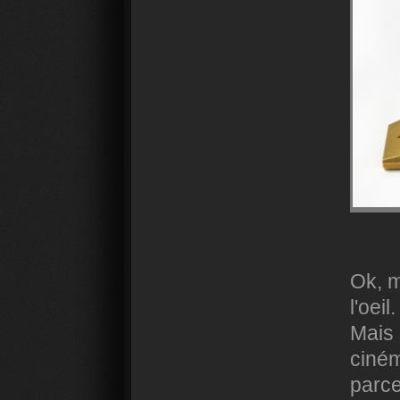
Ok, m
l'oeil.
Mais 
ciném
parce