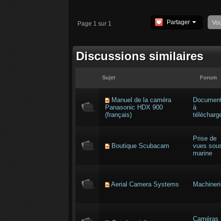
Partager
Vo
Page 1 sur 1
Discussions similaires
Sujet
Forum
Manuel de la caméra
Documen
Panasonic HDX 900
à
(français)
télécharg
Prise de
Boutique Scubacam
vues sou
marine
Aerial Camera Systems
Machineri
Caméras