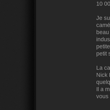
10 0
Je su
camér
beau 
indus
petit
petit 
La c
Nick 
quelq
Il a 
vous 