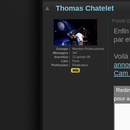
Thomas Chatelet
Posté
0
Enfi
par e
Groupe :
Membre Professionnel
Messages :
347
Voilà
Inscrit(e) :
12 janvier 09
Lieu :
Paris
anno
Profession :
Réalisateur
Cam 
Redim
pour a