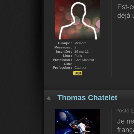
Est-c
déjà 
Groupe :
Membre
Messages :
9
Inscrit(e) :
26 mai 12
Lieu :
Paris
Profession :
Chef Monteur
Autre
Profession :
Cadreur
Thomas Chatelet
Posté
2
Je ne
franç