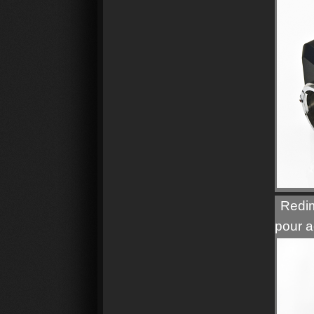
Redim
pour a