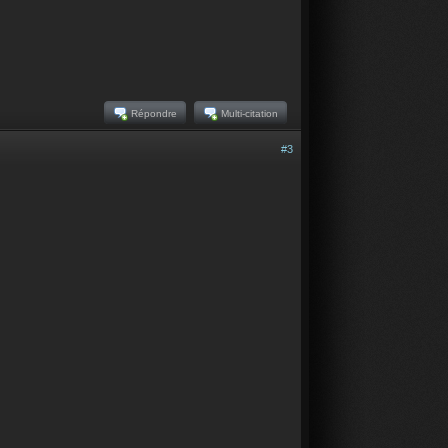
Répondre
Multi-citation
#3