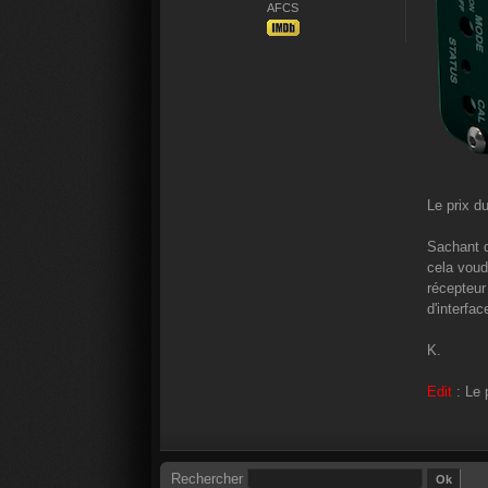
AFCS
Le prix d
Sachant q
cela voud
récepteur
d'interfa
K.
Edit
: Le 
Rechercher