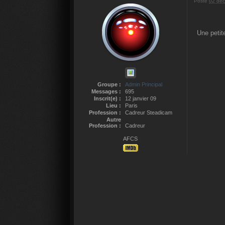
Posté
02 déc
Une petit
Groupe :
Admin Principal
Messages :
695
Inscrit(e) :
12 janvier 09
Lieu :
Paris
Profession :
Cadreur Steadicam
Autre
Profession :
Cadreur
AFCS