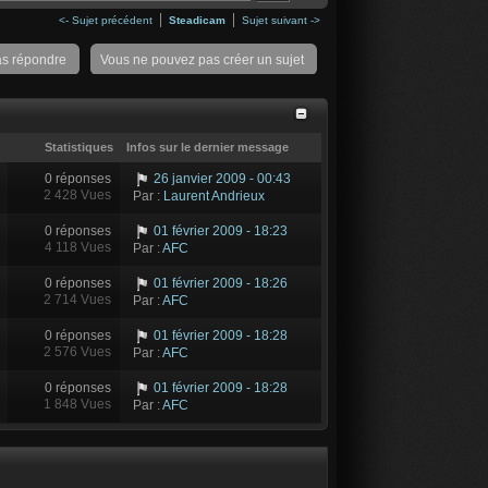
<- Sujet précédent
Steadicam
Sujet suivant ->
as répondre
Vous ne pouvez pas créer un sujet
Statistiques
Infos sur le dernier message
0 réponses
26 janvier 2009 - 00:43
2 428 Vues
Par :
Laurent Andrieux
0 réponses
01 février 2009 - 18:23
4 118 Vues
Par :
AFC
0 réponses
01 février 2009 - 18:26
2 714 Vues
Par :
AFC
0 réponses
01 février 2009 - 18:28
2 576 Vues
Par :
AFC
0 réponses
01 février 2009 - 18:28
1 848 Vues
Par :
AFC