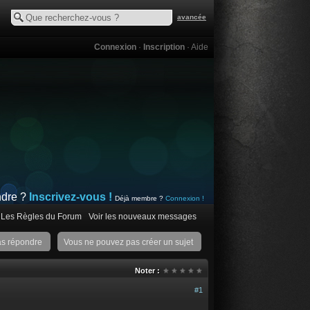
avancée
Connexion
·
Inscription
·
Aide
ndre ?
Inscrivez-vous !
Déjà membre ?
Connexion !
Les Règles du Forum
Voir les nouveaux messages
as répondre
Vous ne pouvez pas créer un sujet
Noter :
#1