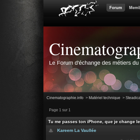
Forum
Memb
Cinematograp
Le Forum d'échange des métiers du 
Cinematographie.info
>
Matériel technique
>
Steadic
Page 1 sur 1
Tu me passes ton iPhone, que je change le 
Kareem La Vaullée