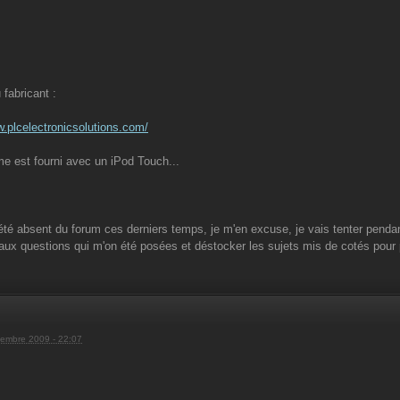
 fabricant :
w.plcelectronicsolutions.com/
e est fourni avec un iPod Touch...
 été absent du forum ces derniers temps, je m'en excuse, je vais tenter pendan
aux questions qui m'on été posées et déstocker les sujets mis de cotés pour p
embre 2009 - 22:07