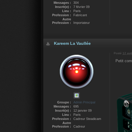
Messages :
304
Inscrit(e) :
7 février 09
Lieu :
Paris
Profession :
Fabricant
Autre
Profession :
Importateur
Kareem La Vaullée
Posté
12 avri
Petit com
Groupe :
Admin Principal
Messages :
695
Inscrit(e) :
12 janvier 09
Lieu :
Paris
Profession :
Cadreur Steadicam
Autre
Profession :
Cadreur