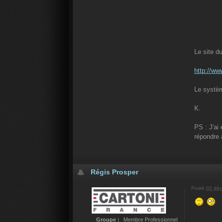
Le site du
http://ww
Le systèm
K.
PS : J'ai
répondre 
Régis Prosper
Posté
02 déc
Groupe :
Membre Professionnel