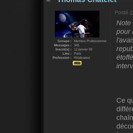
Posté
2
Note 
pour 
l'ava
Groupe :
Membre Professionnel
Messages :
345
repub
Inscrit(e) :
12 janvier 09
Lieu :
Paris
étoff
Profession :
Réalisateur
inter
Ce qu
diffé
chaîn
découl