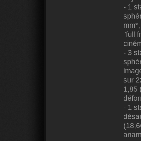
- 1 s
sphér
mm*,
"full
ciném
- 3 s
sphér
image
sur 2
1,85 
défor
- 1 s
désa
(18,
anam