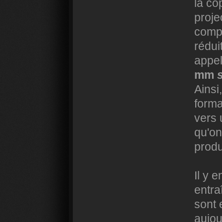
la co
proje
compt
rédui
appe
mm
Ainsi
forma
vers 
qu'on
produ
Il y 
entra
sont 
aujou