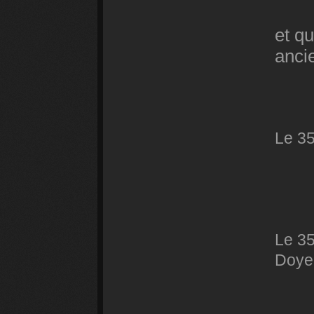
et q
anci
Le 35
Le 35
Doye