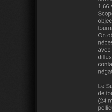
1,66
Scop
objec
tourn
On ob
néces
avec 
diffu
conta
négat
Le Su
de to
(24 m
pelli