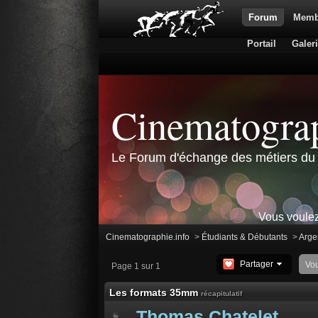
Forum
Memb
Portail
Galer
Cinematograp
Le Forum d'échange des métiers du 
Vous voulez
Cinematographie.info
>
Étudiants & Débutants
>
Argen
Partager
Vo
Page 1 sur 1
Les formats 35mm
récapitulatif
Thomas Chatelet