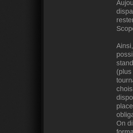
Aujou
dispa
reste
Scope
Ainsi
possi
stand
(plus
tourn
chois
dispo
place
oblig
On di
form