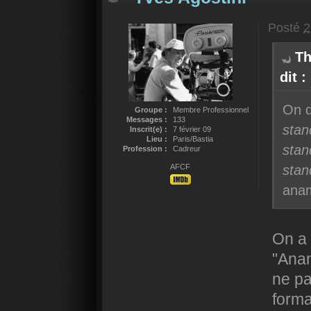
Posté
2
Th
dit :
On d
Groupe :
Membre Professionnel
Messages :
133
stan
Inscrit(e) :
7 février 09
Lieu :
Paris/Bastia
stan
Profession :
Cadreur
stan
AFCF
anam
On a 
"Anam
ne pa
forma