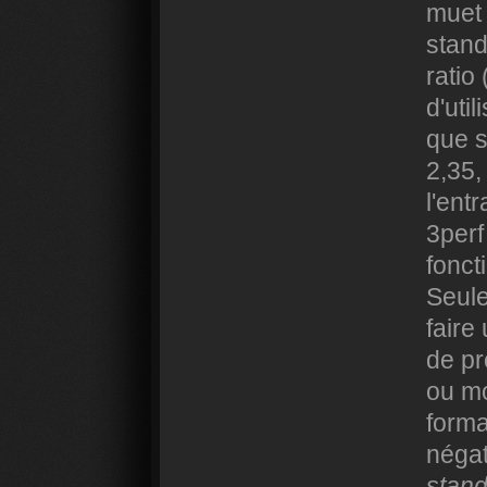
muet 
stand
ratio
d'uti
que s
2,35,
l'ent
3perf
fonct
Seule
faire
de pr
ou mo
forma
négat
stan