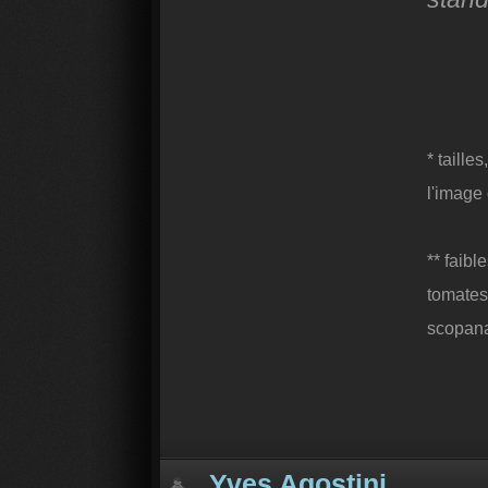
* taille
l'image 
** faibl
tomates
scopana
Yves Agostini