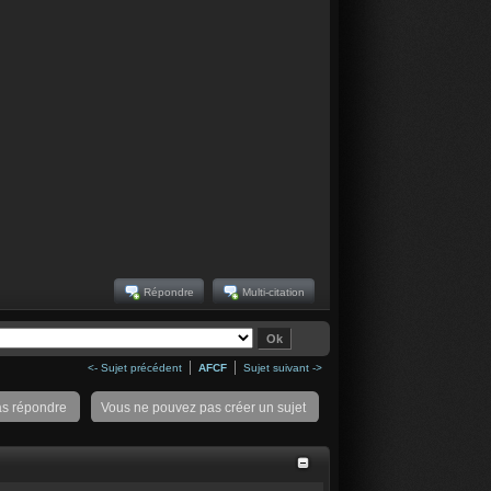
Répondre
Multi-citation
<- Sujet précédent
AFCF
Sujet suivant ->
as répondre
Vous ne pouvez pas créer un sujet