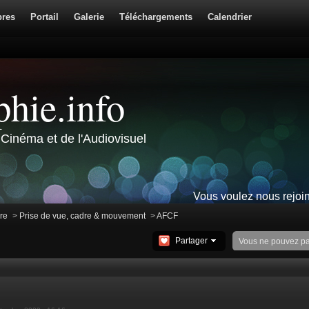
res
Portail
Galerie
Téléchargements
Calendrier
hie.info
Cinéma et de l'Audiovisuel
Vous voulez nous rejoi
ire
>
Prise de vue, cadre & mouvement
>
AFCF
Partager
Vous ne pouvez p