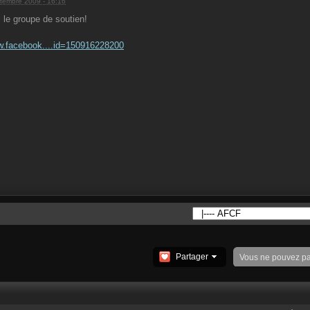
tembre 2009 - 16:16
 le groupe de soutien!
w.facebook....id=150916228200
Partager
Vous ne pouvez p