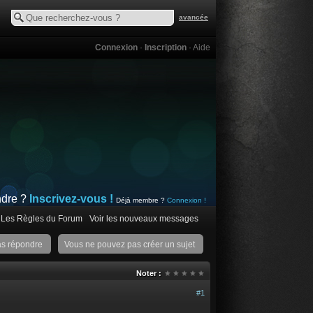
avancée
Connexion
·
Inscription
·
Aide
ndre ?
Inscrivez-vous !
Déjà membre ?
Connexion !
Les Règles du Forum
Voir les nouveaux messages
as répondre
Vous ne pouvez pas créer un sujet
Noter :
#1