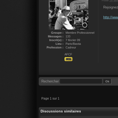
Posté
28 sep
Rejoignez
http://ww
Groupe :
Membre Professionnel
Messages :
133
Inscrit(e) :
7 février 09
Lieu :
Paris/Bastia
Profession :
Cadreur
AFCF
Rechercher
Page 1 sur 1
Discussions similaires