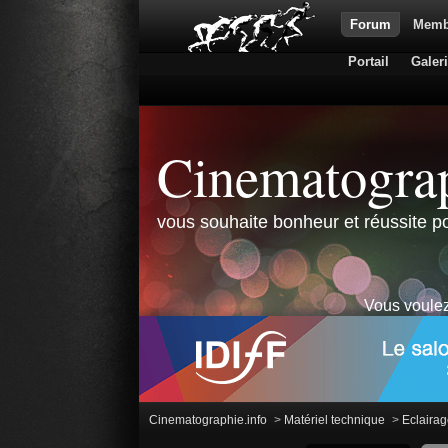
Forum
Memb
Portail
Galer
Cinematograp
vous souhaite bonheur et réussite po
Vous voulez
Cinematographie.info
>
Matériel technique
>
Eclairage