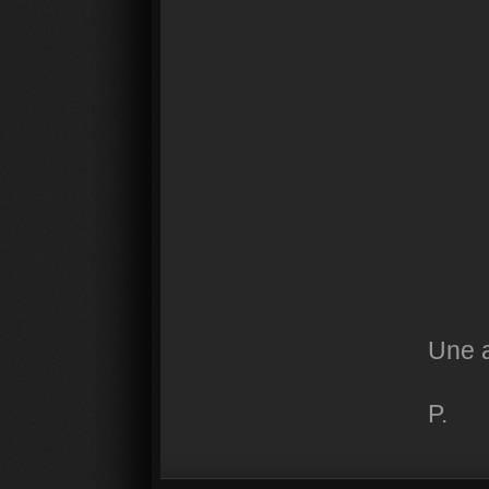
Une a
P.