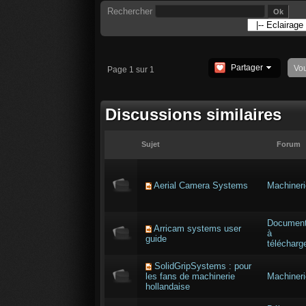
Rechercher
Partager
Vo
Page 1 sur 1
Discussions similaires
Sujet
Forum
Aerial Camera Systems
Machineri
Documen
Arricam systems user
à
guide
télécharg
SolidGripSystems : pour
les fans de machinerie
Machineri
hollandaise