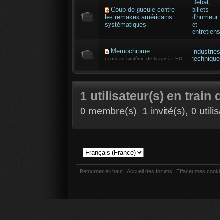
Débat,
Coup de gueule contre
billets
les remakes américains
d'humeur
systématiques
et
entretiens
Memochrome
Industries
technique
nouveau système de tirage à LED
1 utilisateur(s) en train 
0 membre(s), 1 invité(s), 0 util
Retourner en haut
Accueil des forums
Effacer mes cook