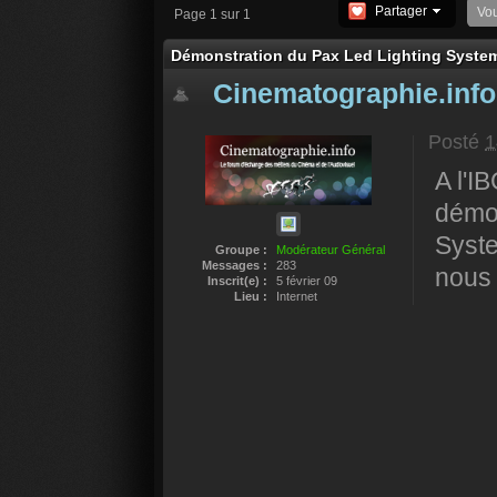
Partager
Vo
Page 1 sur 1
Démonstration du Pax Led Lighting Syste
Cinematographie.info
Posté
1
A l'I
démon
Syste
Groupe :
Modérateur Général
Messages :
283
nous 
Inscrit(e) :
5 février 09
Lieu :
Internet