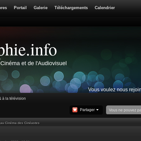
res
Portail
Galerie
Téléchargements
Calendrier
hie.info
Cinéma et de l'Audiovisuel
Vous voulez nous rejoi
& à la télévision
Partager
Vous ne pouvez p
 au Cinéma des Cinéastes