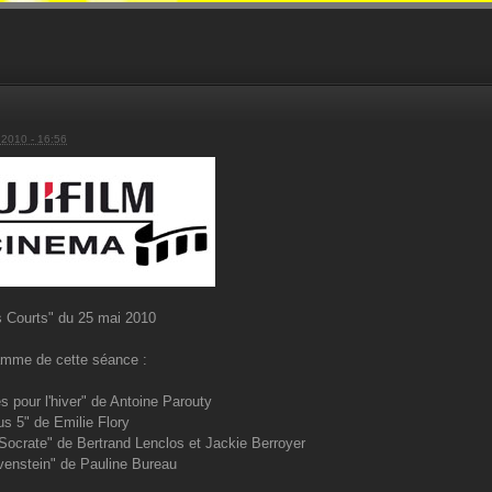
 2010 - 16:56
s Courts" du 25 mai 2010
amme de cette séance :
s pour l'hiver" de Antoine Parouty
s 5" de Emilie Flory
Socrate" de Bertrand Lenclos et Jackie Berroyer
enstein" de Pauline Bureau