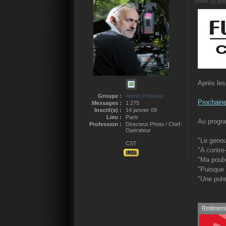
Posté
10 sep
Après les
Groupe :
Admin Principal
Prochaine
Messages :
1 275
Inscrit(e) :
14 janvier 09
Lieu :
Paris
Au progr
Profession :
Directeur Photo / Chef-
Opérateur
"Le genou
CST
"A contre
"Ma poub
"Puisque 
"Une pute
Redimensi