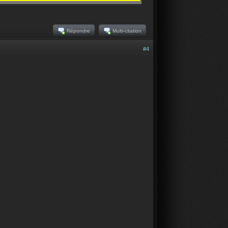
Répondre
Multi-citation
#4