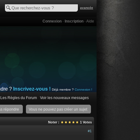
avancée
Connexion
·
Inscription
·
Aide
ndre ?
Inscrivez-vous !
Déjà membre ?
Connexion !
Les Règles du Forum
Voir les nouveaux messages
as répondre
Vous ne pouvez pas créer un sujet
Noter :
1
Votes
#1