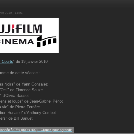
vier 2010 - 14:01
s Courts
" du 19 janvier 2010
amme de cette séance :
es Noirs" de Yann Gonzalez
'Oeil" de Florence Sauze
r" d'Olivia Basset
iens et loups" de Jean-Gabriel Périot
 vie" de Pierre Ferrière
ition Hunaine" d'Anthony Combet
ers" de Bill Barluet
onnée à 97% (800 x 402) - Cliquez pour agrandir