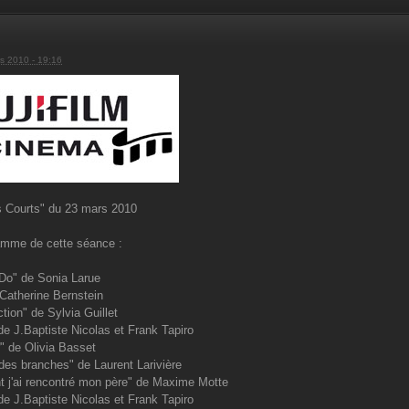
s 2010 - 19:16
s Courts" du 23 mars 2010
amme de cette séance :
 Do" de Sonia Larue
Catherine Bernstein
tion" de Sylvia Guillet
de J.Baptiste Nicolas et Frank Tapiro
r" de Olivia Basset
des branches" de Laurent Larivière
 j'ai rencontré mon père" de Maxime Motte
 de J.Baptiste Nicolas et Frank Tapiro