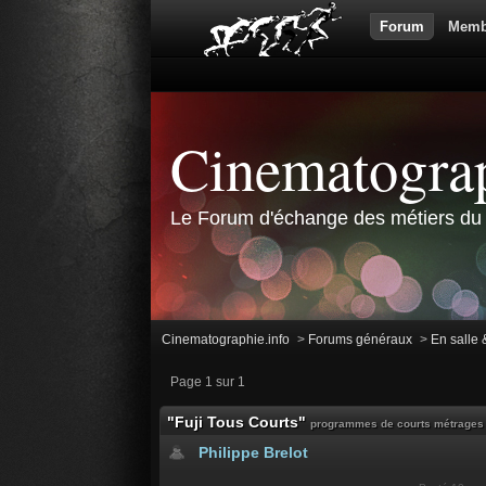
Forum
Memb
Cinematograp
Le Forum d'échange des métiers du 
Cinematographie.info
>
Forums généraux
>
En salle 
Page 1 sur 1
"Fuji Tous Courts"
programmes de courts métrages
Philippe Brelot