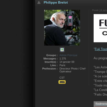
Philippe Brelot
Posté
14 jan
"
Fuji Tou
Groupe :
Admin Principal
Au progr
Messages :
1 275
Inscrit(e) :
14 janvier 09
Lieu :
Paris
"Les Astr
Profession :
Directeur Photo / Chef-
Opérateur
"Trompe l
"A ce soi
CST
"Entre ch
"Toute ma
"La Cond
"Faits Div
Redimensi