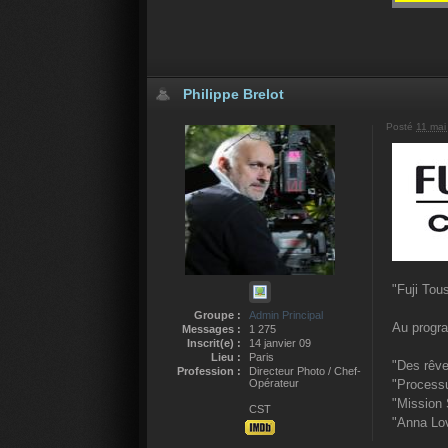
Philippe Brelot
Posté
11 mai
"Fuji Tou
Groupe :
Admin Principal
Au progr
Messages :
1 275
Inscrit(e) :
14 janvier 09
Lieu :
Paris
"Des rêve
Profession :
Directeur Photo / Chef-
Opérateur
"Processu
"Mission 
CST
"Anna Lov