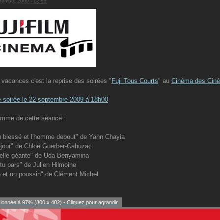
tembre 2009 - 12:51
 vacances c'est la reprise des soirées "
Fuji Tous Courts
" au
Cinéma des Ciné
 soirée le 22 septembre 2009 à 18h00
amme de cette séance :
 blessé et l'homme debout" de Yann Chayia
-jour" de Chloé Guerber-Cahuzac
elle géante" de Uda Benyamina
tu pars" de Julien Hilmoine
 et un poussin" de Clément Michel
onnée à 97% (800 x 402) - Cliquez pour agrandir