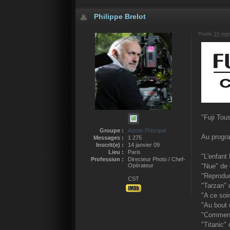
Philippe Brelot
Posté
10 mar
"Fuji Tou
Groupe :
Admin Principal
Au progr
Messages :
1 275
Inscrit(e) :
14 janvier 09
Lieu :
Paris
"L'enfant
Profession :
Directeur Photo / Chef-
Opérateur
"Nue" de 
"Reproduc
CST
"Tarzan" 
"A ce soi
"Au bout 
"Comment
"Titanic"