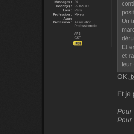
Messages :
29
cont
Inscrit(e) :
25 mai 09
Lieu :
Paris
posi
Profession :
Mixeur
Autre
Un t
Profession :
Association
Professionnelle
marq
AFSI
déru
CST
Et e
et r
leur
OK,
t
Et je
Pour 
Pour 