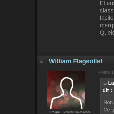
Et en
class
facil
marq
Quel
William Flageollet
Posté
1
La
dit :
Non
Ce q
Groupe :
Membre Professionnel