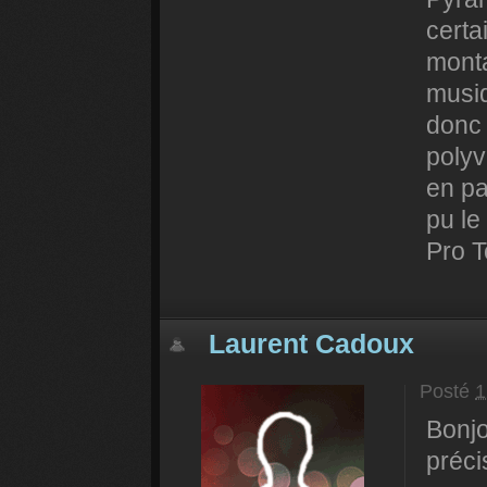
certa
monta
musiq
donc 
polyv
en pa
pu le
Pro T
Laurent Cadoux
Posté
1
Bonjo
préci