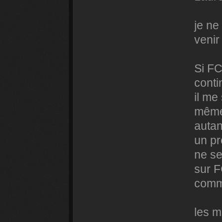
je ne
veni
Si FC
conti
il me
même
autan
un pr
ne se
sur F
comm
les m