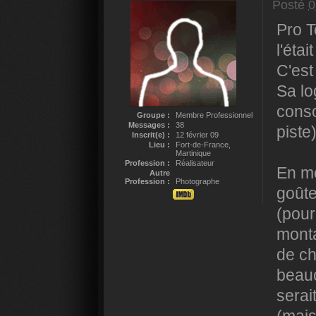
Posté
0
Pro T
l'éta
C'est
Sa lo
conso
Groupe :
Membre Professionnel
Messages :
38
piste)
Inscrit(e) :
12 février 09
Lieu :
Fort-de-France,
Martinique
Profession :
Réalisateur
En mo
Autre
Profession :
Photographe
goûte
(pour
monta
de ch
beauc
serai