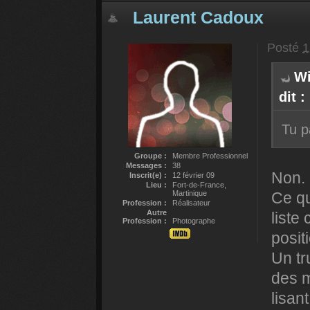
Laurent Cadoux
Posté
1
Wi
dit :
Tu p
Groupe :
Membre Professionnel
Messages :
38
Non.
Inscrit(e) :
12 février 09
Lieu :
Fort-de-France,
Martinique
Ce qu
Profession :
Réalisateur
Autre
liste
Profession :
Photographe
posit
Un tr
des m
lisan