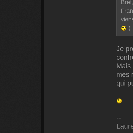
Bref
Fran
vien
)
Je pr
confr
Mais 
mes r
qui p
--
Laur