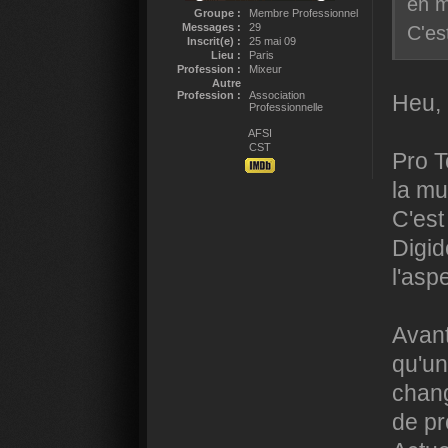
en m
Groupe :
Membre Professionnel
Messages :
29
C'es
Inscrit(e) :
25 mai 09
Lieu :
Paris
Profession :
Mixeur
Autre
Profession :
Association
Heu, 
Professionnelle
AFSI
CST
Pro T
la mu
C'est
Digid
l'asp
Avant
qu'un
chang
de p