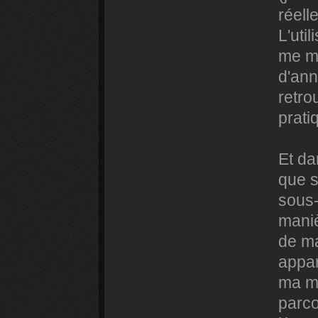
réell
L'util
me ma
d'ann
retro
prati
Et da
que s
sous-
maniè
de ma
appar
ma mo
parco