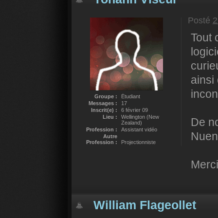
Posté
2
Tout 
logic
curie
ainsi
incon
Groupe :
Étudiant
Messages :
17
Inscrit(e) :
6 février 09
Lieu :
Wellington (New
De no
Zealand)
Profession :
Assistant vidéo
Nuen
Autre
Profession :
Projectionniste
Merci
William Flageollet