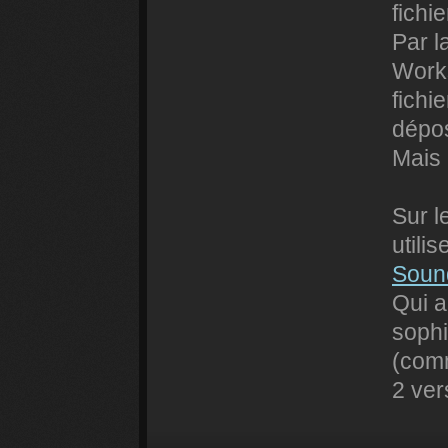
fichi
Par l
Work
fichie
dépo
Mais
Sur l
utili
Soun
Qui a
sophi
(comm
2 ver