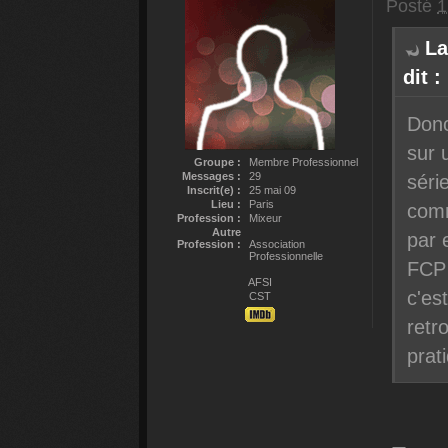
Posté
1
La
dit :
Donc
sur 
Groupe :
Membre Professionnel
Messages :
29
séri
Inscrit(e) :
25 mai 09
Lieu :
Paris
comm
Profession :
Mixeur
Autre
par 
Profession :
Association
Professionnelle
FCP 
AFSI
c'es
CST
retr
prat