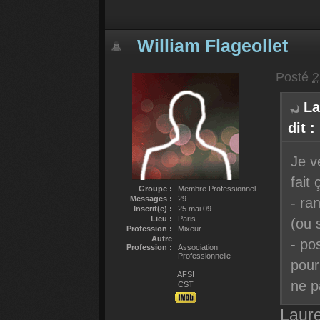
William Flageollet
Posté
2
La
dit :
Je v
fait
Groupe :
Membre Professionnel
Messages :
29
- ra
Inscrit(e) :
25 mai 09
Lieu :
Paris
(ou 
Profession :
Mixeur
Autre
- po
Profession :
Association
Professionnelle
pour
AFSI
ne p
CST
Laure