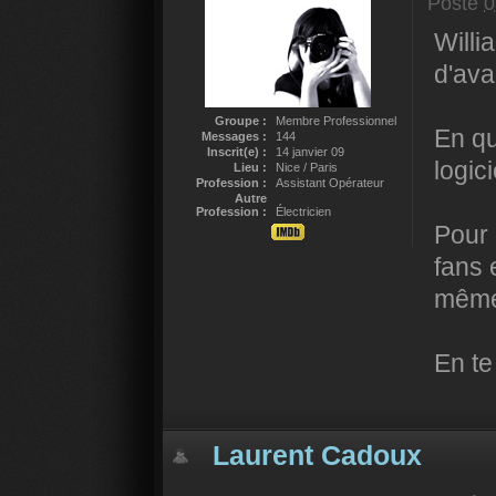
Posté
0
Willi
d'ava
Groupe :
Membre Professionnel
En qu
Messages :
144
Inscrit(e) :
14 janvier 09
logic
Lieu :
Nice / Paris
Profession :
Assistant Opérateur
Autre
Profession :
Électricien
Pour 
fans 
même
En te
Laurent Cadoux