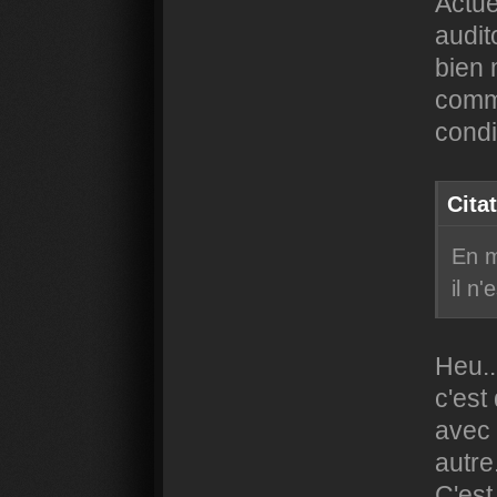
Actue
audit
bien 
comme
condi
Cita
En m
il n
Heu..
c'est
avec 
autre
C'est