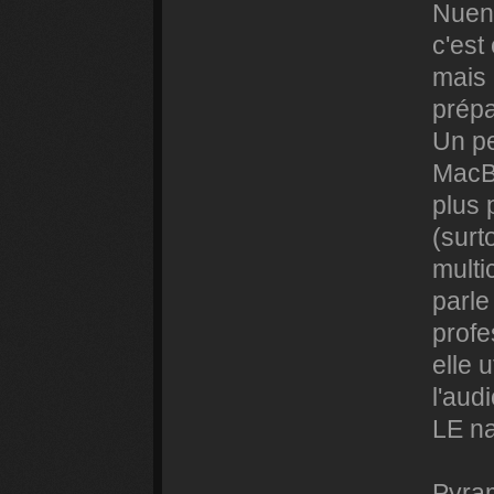
Nuend
c'es
mais 
prép
Un pe
MacBo
plus 
(surt
multi
parle
profe
elle 
l'aud
LE na
Pyra