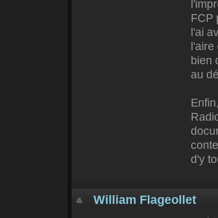
l'imp
FCP p
l'ai 
l'air
bien 
au déb
Enfin
Radio
docum
conten
d'y t
William Flageollet