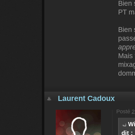
Bien 
PT ma
Bien 
passer
appre
Mais
mixag
domm
Laurent Cadoux
Posté
2
Wi
dit :