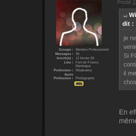
Posté
2
Wi
dit :
je n
veni
Groupe :
Membre Professionnel
Messages :
38
Si F
Inscrit(e) :
12 février 09
Lieu :
Fort-de-France,
cont
Martinique
Profession :
Réalisateur
il m
Autre
Profession :
Photographe
chos
En ef
même