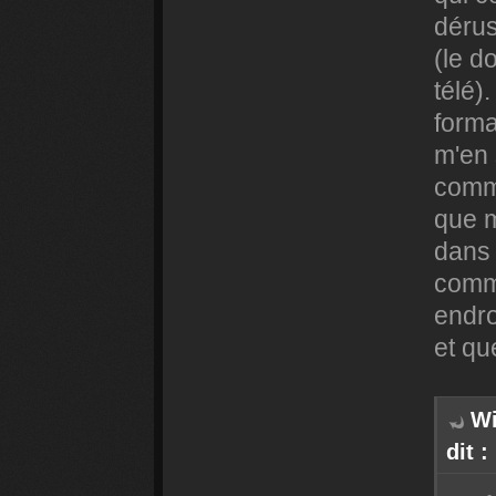
dérus
(le d
télé).
forma
m'en 
comme
que m
dans 
comme
endro
et qu
Wi
dit :