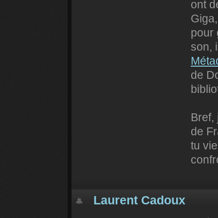
ont d
Giga,
pour 
son, 
Méta
de Do
bibli
Bref,
de Fr
tu vi
confr
Laurent Cadoux