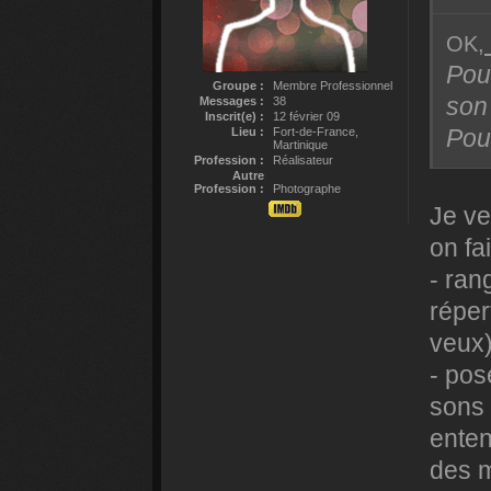
OK,
Pour
Groupe :
Membre Professionnel
son
Messages :
38
Inscrit(e) :
12 février 09
Pour
Lieu :
Fort-de-France,
Martinique
Profession :
Réalisateur
Autre
Profession :
Photographe
Je ve
on fa
- ran
réper
veux
- pos
sons 
enten
des m