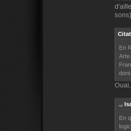
d'ail
sons
Cita
En R
Arte
Fran
dont
Ouai,
Is
En q
logi