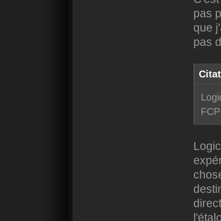
pas p
que j
pas d
Cita
Logi
FCP
Logic
expér
chose
desti
direc
l'éta