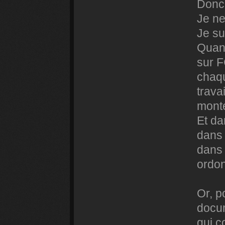
Donc,
Je ne
Je su
Quan
sur F
chaqu
trava
mont
Et da
dans 
dans 
ordon
Or, p
docum
qui c