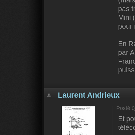
(mais
pas t
Mini 
pour 
En Ra
par A
Franc
puiss
Laurent Andrieux
Posté
0
Et po
télé