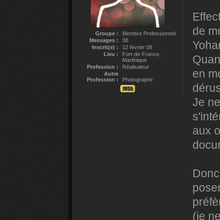
Effec
de m
Groupe :
Membre Professionnel
Messages :
38
Yoha
Inscrit(e) :
12 février 09
Lieu :
Fort-de-France,
Quand
Martinique
Profession :
Réalisateur
en mo
Autre
Profession :
Photographe
déru
Je ne
s'int
aux o
docu
Donc 
poser
préfè
(je n