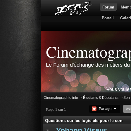
Forum
Memb
Portail
Galer
Cinematograp
Le Forum d'échange des métiers du 
Vous voulez
Cinematographie.info
>
Étudiants & Débutants
>
Son 
Partager
Vo
Page 1 sur 1
Questions sur les logiciels pour le son
Yohann Viseur