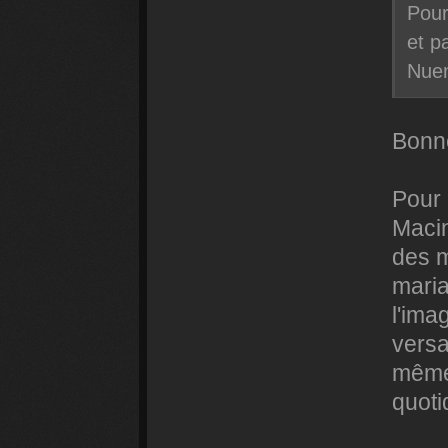
Pour
et p
Nue
Bonne
Pour 
Macin
des m
maria
l'ima
versa
même
quoti