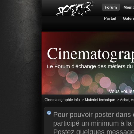
Forum
Memb
Portail
Galer
Cinematograp
Le Forum d'échange des métiers du 
Vous voulez
Cinematographie.info
>
Matériel technique
>
Achat, v
Pour pouvoir poster dans 
participé un minimum à la 
Postez quelques messages