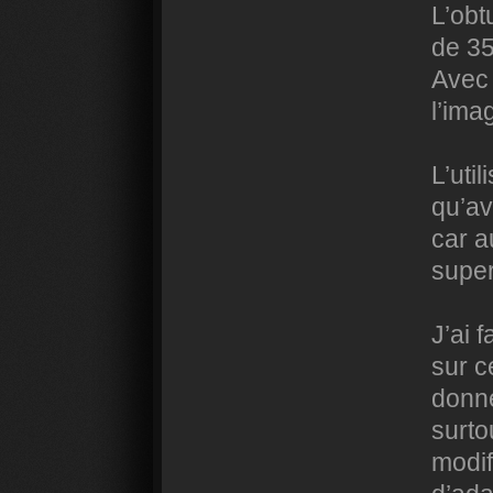
L’obt
de 35
Avec 
l’ima
L’uti
qu’av
car a
supe
J’ai 
sur c
donne
surto
modif