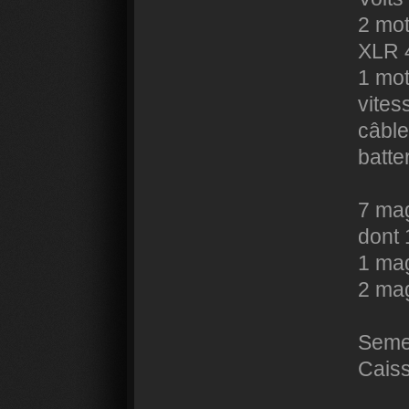
2 mot
XLR 
1 mot
vites
câble
batte
7 ma
dont 
1 ma
2 ma
Semel
Caiss