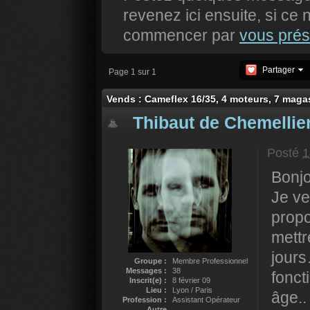
revenez ici ensuite, si ce 
commencer par
vous prés
Partager
Page 1 sur 1
Vends : Cameflex 16/35, 4 moteurs, 7 magas
Thibaut de Chemellie
Posté
1
Bonjo
Je v
propo
mettr
jours
Groupe :
Membre Professionnel
Messages :
38
fonct
Inscrit(e) :
8 février 09
Lieu :
Lyon / Paris
âge..
Profession :
Assistant Opérateur
Autre