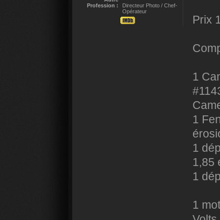
Profession :
Directeur Photo / Chef-
Opérateur
Prix 
Compo
1 Ca
#1143
Came
1 Fen
érosi
1 dé
1,85 
1 dé
1 mot
Volts