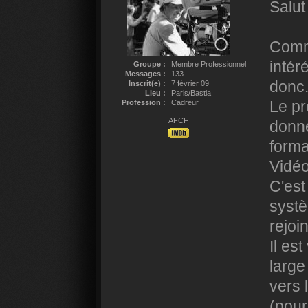
Salut
Comme
intér
Groupe :
Membre Professionnel
Messages :
133
donc
Inscrit(e) :
7 février 09
Lieu :
Paris/Bastia
Le pr
Profession :
Cadreur
AFCF
donne
forma
Vidé
C'est
systè
rejoin
Il es
large
vers 
(pour