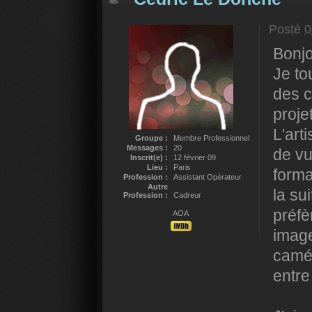
Posté
0
Bonjo
Je to
des c
proje
L'art
Groupe :
Membre Professionnel
Messages :
20
de vu
Inscrit(e) :
12 février 09
Lieu :
Paris
forma
Profession :
Assistant Opérateur
Autre
la su
Profession :
Cadreur
préfè
AOA
image
camér
entre