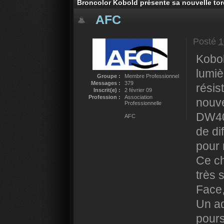
Broncolor Kobold présente sa nouvelle to
AFC
Posté
1
Kobol
lumiè
Groupe :
Membre Professionnel
Messages :
379
résis
Inscrit(e) :
2 février 09
Profession :
Association
nouve
Professionnelle
DW400
AFC
de di
pour 
Ce ch
très 
Face,
Un ad
pours