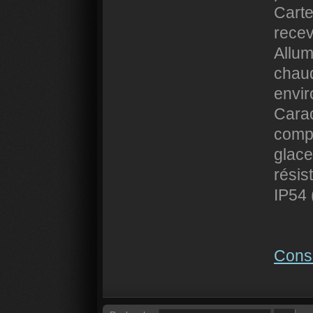
Carte
rece
Allum
chau
envi
Carac
compa
glace
résis
IP54 
Consu