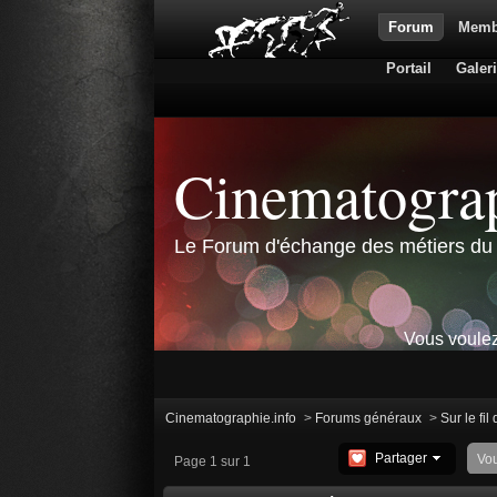
Forum
Memb
Portail
Galer
Cinematograp
Le Forum d'échange des métiers du 
Vous voulez
Cinematographie.info
>
Forums généraux
>
Sur le fil
Partager
Vo
Page 1 sur 1