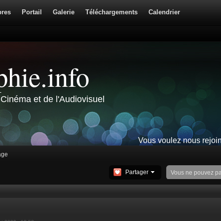
res
Portail
Galerie
Téléchargements
Calendrier
hie.info
Cinéma et de l'Audiovisuel
Vous voulez nous rejoi
age
Partager
Vous ne pouvez p