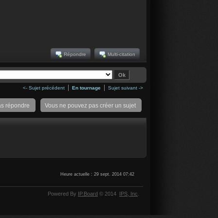
Répondre
Multi-citation
<- Sujet précédent
En tournage
Sujet suivant ->
as répondre
Vous ne pouvez pas créer un sujet
Heure actuelle : 29 sept. 2014 07:42
Powered By
IP.Board
© 2014
IPS,
Inc
.