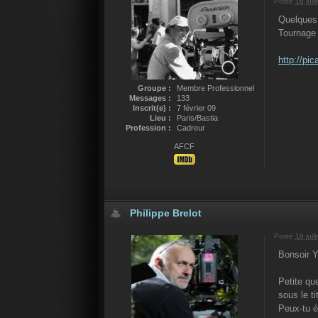
Posté
16 juil
Quelques 
Tournage 
http://p
Groupe :
Membre Professionnel
Messages :
133
Inscrit(e) :
7 février 09
Lieu :
Paris/Bastia
Profession :
Cadreur
AFCF
Philippe Brelot
Posté
16 juil
Bonsoir 
Petite qu
sous le ti
Peux-tu é