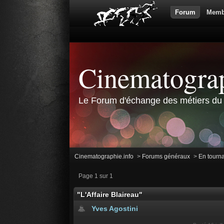
Forum
Memb
Cinematograp
Le Forum d'échange des métiers du 
Cinematographie.info
>
Forums généraux
>
En tourn
Page 1 sur 1
"L'Affaire Blaireau"
Yves Agostini