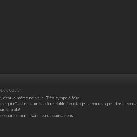
let 2009 - 18:57
it, c'est la même nouvelle. Très sympa à faire.
uipe qui dînait dans un lieu formidable (un gite) je ne pourrais pas dire le nom
pas la bible!
. donner les noms sans leurs autorisations....