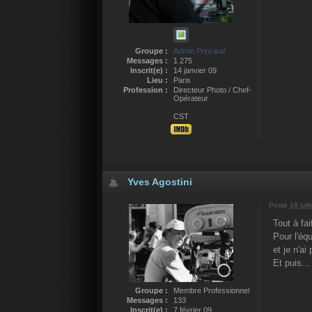
Groupe :
Admin Principal
Messages :
1 275
Inscrit(e) :
14 janvier 09
Lieu :
Paris
Profession :
Directeur Photo / Chef-
Opérateur
CST
Yves Agostini
Posté
18 juil
Tout à fa
Pour l'éq
et je n'ai 
Et puis..
Groupe :
Membre Professionnel
Messages :
133
Inscrit(e) :
7 février 09