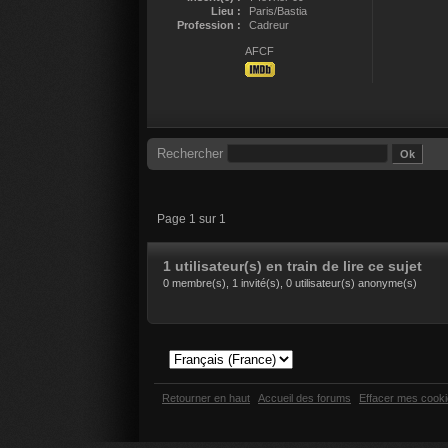
Lieu :
Paris/Bastia
Profession :
Cadreur
AFCF
Rechercher
Page 1 sur 1
1 utilisateur(s) en train de lire ce sujet
0 membre(s), 1 invité(s), 0 utilisateur(s) anonyme(s)
Retourner en haut
Accueil des forums
Effacer mes cook