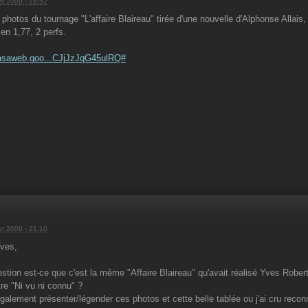
let 2009 - 18:52
photos du tournage "L'affaire Blaireau" tirée d'une nouvelle d'Alphonse Allais
en 1,77, 2 perfs.
icasaweb.goo...CJjJzJqG45ulRQ#
let 2009 - 21:10
Yves,
estion est-ce que c'est la même "Affaire Blaireau" qu'avait réalisé Yves Rob
tre "Ni vu ni connu" ?
galement présenter/légender ces photos et cette belle tablée ou j'ai cru recon