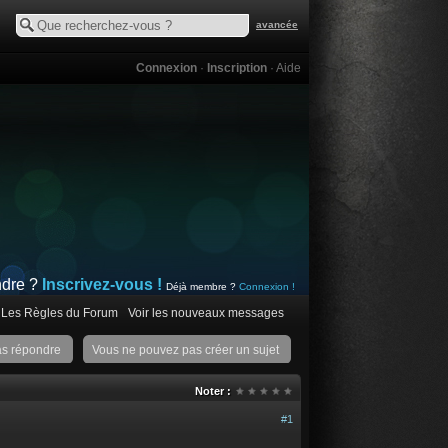
avancée
Connexion
·
Inscription
·
Aide
ndre ?
Inscrivez-vous !
Déjà membre ?
Connexion !
Les Règles du Forum
Voir les nouveaux messages
as répondre
Vous ne pouvez pas créer un sujet
Noter :
#1