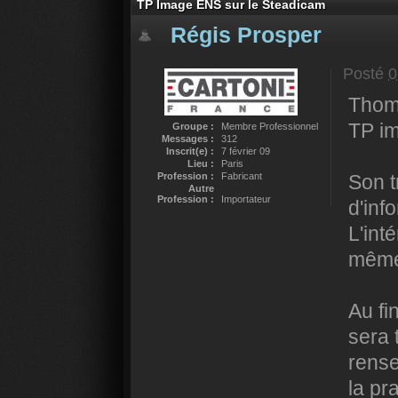
TP Image ENS sur le Steadicam
Régis Prosper
Posté
0
Thoma
TP im
Groupe :
Membre Professionnel
Messages :
312
Inscrit(e) :
7 février 09
Lieu :
Paris
Profession :
Fabricant
Son t
Autre
Profession :
Importateur
d'inf
L'int
même
Au fi
sera 
rense
la pr