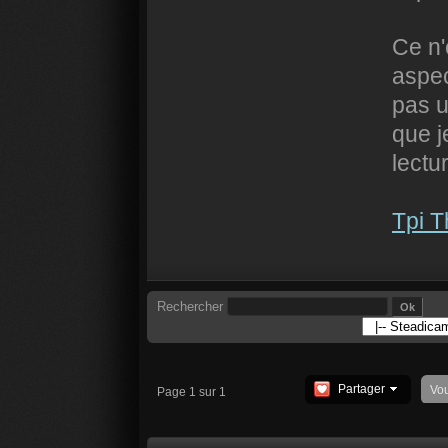
Ce n'
aspec
pas u
que j
lectu
Tpi 
Rechercher
Partager
Vo
Page 1 sur 1