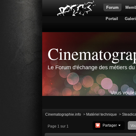
Forum
Memb
Portail
Galer
Cinematograp
Le Forum d'échange des métiers du 
Vous voulez
Cinematographie.info
>
Matériel technique
>
Steadic
Partager
Vo
Page 1 sur 1