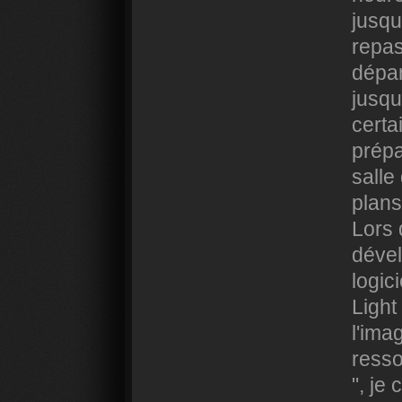
jusqu
repas
dépar
jusqu
certa
prépa
salle
plan
Lors 
dével
logic
Light
l'ima
resso
", je