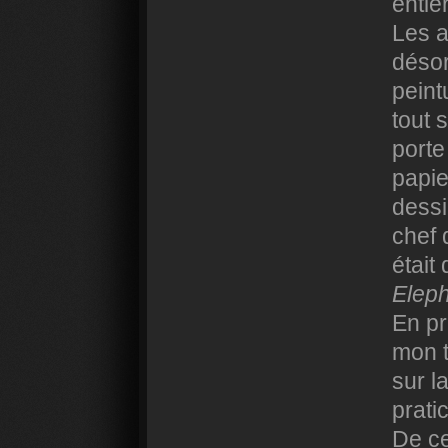
entiè
Les a
désor
peint
tout 
porte
papie
dessi
chef 
était
Elep
En pr
mon t
sur l
pratic
De ce