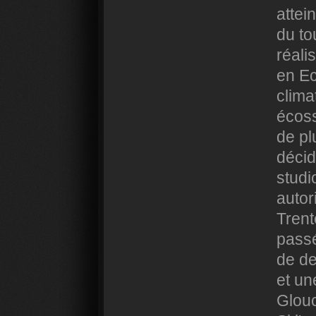
attei
du t
réali
en Ec
clima
écoss
de pl
décid
studi
autor
Trent
passé
de de
et un
Glouc