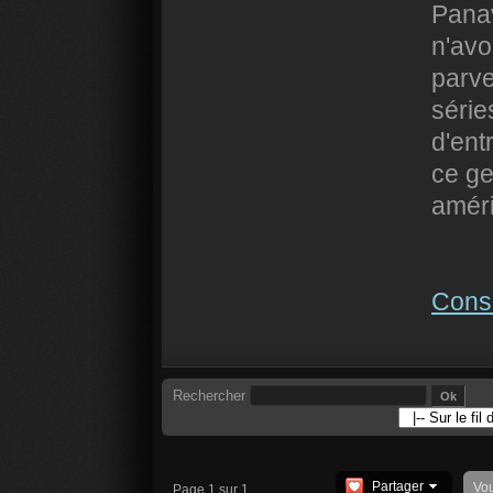
Pana
n'avo
parve
série
d'ent
ce ge
améri
Consu
Rechercher
Partager
Vo
Page 1 sur 1