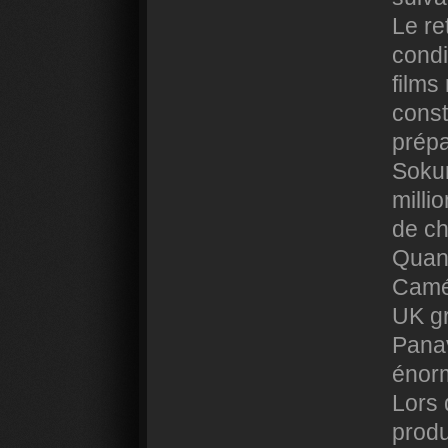
Le re
condi
films 
const
prépa
Sokur
milli
de ch
Quant
Camé
UK gr
Pana
énorm
Lors 
produ