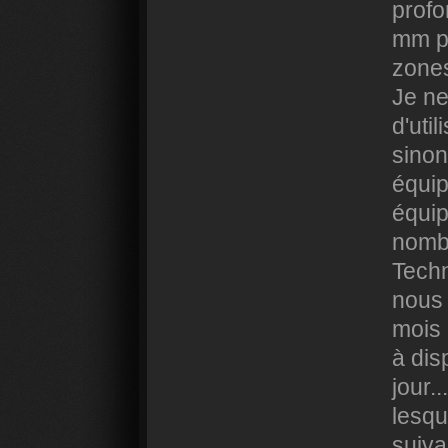
profo
mm pu
zones
Je ne
d'uti
sinon
équip
équip
nomb
Tech
nous
mois 
à dis
jour.
lesqu
suiva