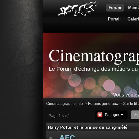
Forum
Memb
Portail
Galer
Cinematograp
Le Forum d'échange des métiers du 
Vous voulez
Cinematographie.info
>
Forums généraux
>
Sur le fil
Partager
Vo
Page 1 sur 1
Harry Potter et le prince de sang-mêlé
AFC