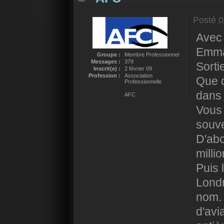
Posté
0
Avec 
Emma
Groupe :
Membre Professionnel
Messages :
379
Sortie
Inscrit(e) :
2 février 09
Profession :
Association
Que d
Professionnelle
dans 
AFC
Vous 
souve
D'abo
milli
Puis 
Londr
nom. 
d'avi