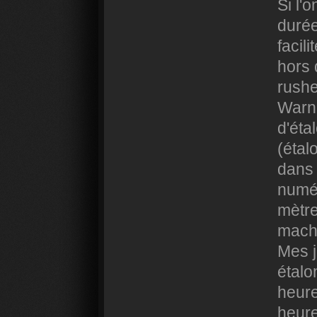
Si l'
durée
facil
hors 
rushe
Warne
d'éta
(étal
dans 
numér
mètre
machi
Mes j
étalo
heure
heure