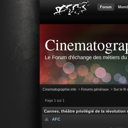
Forum
Memb
Cinematograp
Le Forum d'échange des métiers du 
Cinematographie.info
>
Forums généraux
>
Sur le fil
Page 1 sur 1
Cannes, théâtre privilégié de la révolutio
AFC