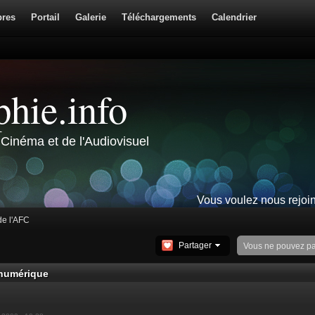
res
Portail
Galerie
Téléchargements
Calendrier
hie.info
Cinéma et de l'Audiovisuel
Vous voulez nous rejoi
 de l'AFC
Partager
Vous ne pouvez p
n numérique