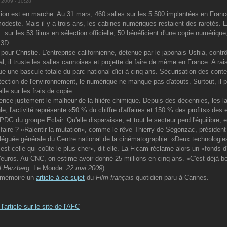
n 2009 - 10:28
tion est en marche. Au 31 mars, 460 salles sur les 5 500 implantées en Franc
modeste. Mais il y a trois ans, les cabines numériques restaient des raretés. Et
e : sur les 53 films en sélection officielle, 50 bénéficient d'une copie numériq
 3D.
 pour Christie. L'entreprise californienne, détenue par le japonais Ushia, cont
al, il truste les salles cannoises et projette de faire de même en France. A r
ue une bascule totale du parc national d'ici à cinq ans. Sécurisation des conten
rotection de l'environnement, le numérique ne manque pas d'atouts. Surtout, il
lle sur les frais de copie.
ce justement le malheur de la filière chimique. Depuis des décennies, les lab
ule, l'activité représente «50 % du chiffre d'affaires et 150 % des profits» des
PDG du groupe Eclair. Qu'elle disparaisse, et tout le secteur perd l'équilibre, 
faire ? «Ralentir la mutation», comme le rêve Thierry de Ségonzac, présiden
léguée générale du Centre national de la cinématographie. «Deux technologies v
n est celle qui coûte le plus cher», dit-elle. La Ficam réclame alors un «fond
d'euros. Au CNC, on estime avoir donné 25 millions en cinq ans. «C'est déjà 
l Herzberg,
Le Monde
, 22 mai 2009
)
r mémoire un
article à ce sujet
du
Film français
quotidien paru à Cannes.
l'article sur le site de l'AFC