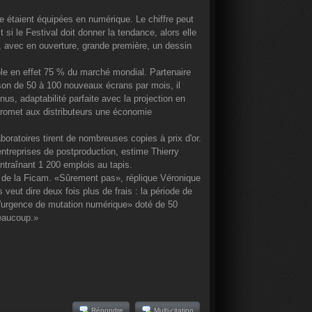
e étaient équipées en numérique. Le chiffre peut
 si le Festival doit donner la tendance, alors elle
ue, avec en ouverture, grande première, un dessin
rôle en effet 75 % du marché mondial. Partenaire
aison de 50 à 100 nouveaux écrans par mois, il
us, adaptabilité parfaite avec la projection en
 promet aux distributeurs une économie
oratoires tirent de nombreuses copies à prix d'or.
 entreprises de postproduction, estime Thierry
entraînant 1 200 emplois au tapis.
t de la Ficam. «Sûrement pas», réplique Véronique
eut dire deux fois plus de frais : la période de
s d'urgence de mutation numérique» doté de 50
beaucoup.»
Répondre
Multi-citation