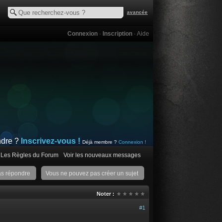
avancée
Connexion
·
Inscription
·
Aide
ndre ?
Inscrivez-vous !
Déjà membre ?
Connexion !
Les Règles du Forum
Voir les nouveaux messages
as répondre
Vous ne pouvez pas créer un sujet
Noter :
#1