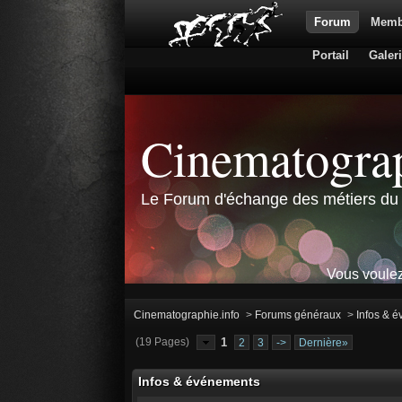
Forum
Memb
Portail
Galer
Cinematograp
Le Forum d'échange des métiers du 
Vous voulez
Cinematographie.info
>
Forums généraux
>
Infos & 
(19 Pages)
1
2
3
->
Dernière»
Infos & événements