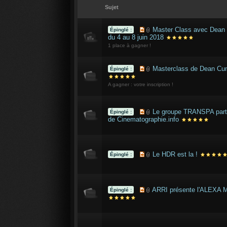
Sujet
Master Class avec Dean
Épinglé :
du 4 au 8 juin 2018
1 place à gagner !
Masterclass de Dean Cu
Épinglé :
A gagner : votre inscription !
Le groupe TRANSPA part
Épinglé :
de Cinematographie.info
Le HDR est la !
Épinglé :
ARRI présente l'ALEXA M
Épinglé :