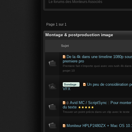
Le forums des Monteurs Associés
Page 1 sur 1
Montage & postproduction image
Sujet
De la 4k dans une timeline 1080p sou
premiere pro
Premiere fait n'importe quoi avec vos rush 4k dans
projet 10
Un peu de considération p
Sondage :
VFX
Avid MC / ScriptSync : Pour monter
du texte
Trouver un point précis dans un clip avec le texte
Moniteur HPLP2480ZX + Mac OS 10.