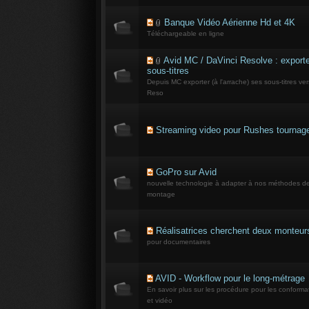
Banque Vidéo Aérienne Hd et 4K
Téléchargeable en ligne
Avid MC / DaVinci Resolve : export
sous-titres
Depuis MC exporter (à l'arrache) ses sous-titres ve
Reso
Streaming video pour Rushes tournag
GoPro sur Avid
nouvelle technologie à adapter à nos méthodes d
montage
Réalisatrices cherchent deux monteur
pour documentaires
AVID - Workflow pour le long-métrage
En savoir plus sur les procédure pour les conforma
et vidéo