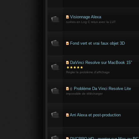
Visionnage Alexa
rushes en Log C relus avec la LUT
Fond vert et vrai faux objet 3D
DaVinci Resolve sur MacBook 15"
Régler le problème d'affichage
Problème Da Vinci Resolve Lite
impossible de télécharger
Arri Alexa et post-production
DVCPRO HD : monter sur Mac ou PC