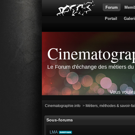
Forum
Memb
Portail
Galer
Cinematograp
Le Forum d'échange des métiers du 
Vous voulez
Cinematographie.info
>
Métiers, méthodes & savoir-fa
Sous-forums
LMA