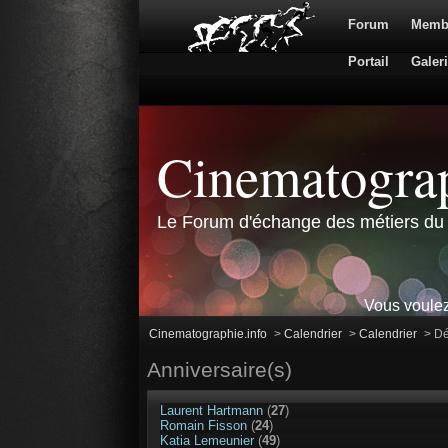
Forum
Memb
Portail
Galer
Cinematograp
Le Forum d'échange des métiers du 
Vous voulez
Cinematographie.info
>
Calendrier
>
Calendrier
>
Dé
Anniversaire(s)
Laurent Hartmann
(
27
)
Romain Fisson
(
24
)
Katia Lemeunier
(
49
)