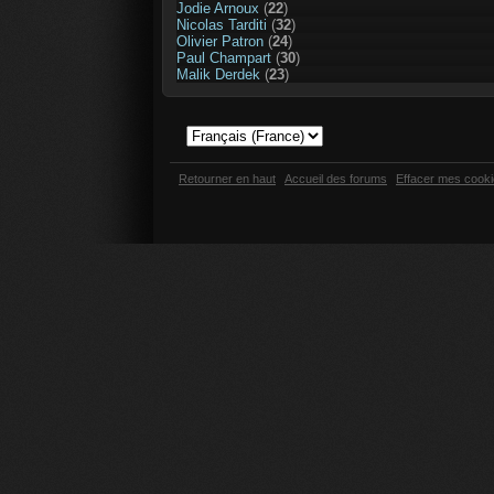
Jodie Arnoux
(
22
)
Nicolas Tarditi
(
32
)
Olivier Patron
(
24
)
Paul Champart
(
30
)
Malik Derdek
(
23
)
Retourner en haut
Accueil des forums
Effacer mes cook